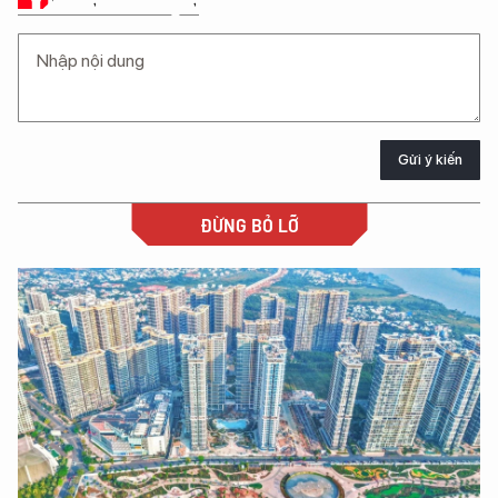
Gửi ý kiến
ĐỪNG BỎ LỠ