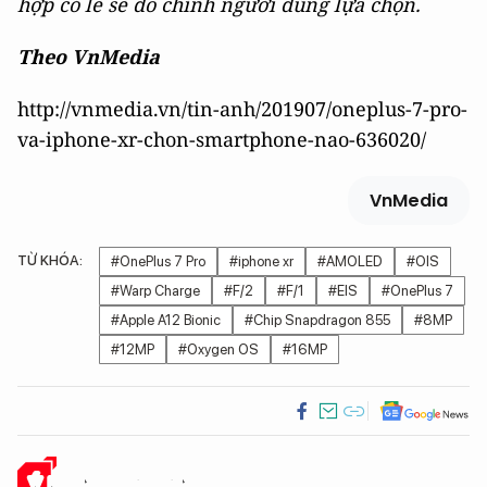
hợp có lẽ sẽ do chính người dùng lựa chọn.
Theo VnMedia
http://vnmedia.vn/tin-anh/201907/oneplus-7-pro-
va-iphone-xr-chon-smartphone-nao-636020/
VnMedia
TỪ KHÓA:
#OnePlus 7 Pro
#iphone xr
#AMOLED
#OIS
#Warp Charge
#F/2
#F/1
#EIS
#OnePlus 7
#Apple A12 Bionic
#Chip Snapdragon 855
#8MP
#12MP
#Oxygen OS
#16MP
Ý KIẾN CỦA BẠN