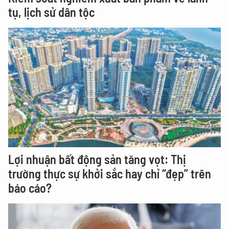
tụ, lịch sử dân tộc
Lợi nhuận bất động sản tăng vọt: Thị
trường thực sự khởi sắc hay chỉ “đẹp” trên
báo cáo?