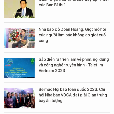
của Ban Bí thư
Nhà báo Đỗ Doãn Hoàng: Giọt mồ hôi
của người làm báo không có giọt cuối
cùng
Sắp diễn ra triển lãm về phim, nội dung
và công nghệ truyền hình - Telefilm
Vietnam 2023
Bế mạc Hội báo toàn quốc 2023: Chi
hội Nhà báo VDCA đạt giải Gian trưng
bày ấn tượng