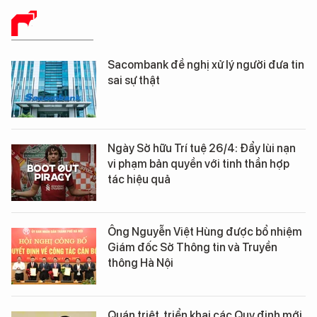
BÁO CHÍ SỐ
Sacombank đề nghị xử lý người đưa tin
sai sự thật
Ngày Sở hữu Trí tuệ 26/4: Đẩy lùi nạn
vi phạm bản quyền với tinh thần hợp
tác hiệu quả
Ông Nguyễn Việt Hùng được bổ nhiệm
Giám đốc Sở Thông tin và Truyền
thông Hà Nội
Quán triệt, triển khai các Quy định mới