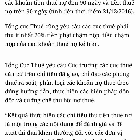
các khoản tiền thuế nợ đến 90 ngày và tiền thuế
nợ trên 90 ngày (tính đến thời điểm 31/12/2016).
Tổng cục Thuế cũng yêu cầu các cục thuế phải
thu ít nhất 20% tiền phạt chậm nộp, tiền chậm
nộp của các khoản thuế nợ kể trên.
Tổng Cục Thuế yêu cầu Cục trưởng các cục thuế
căn cứ trên chỉ tiêu đã giao, chỉ đạo các phòng
thuế rà soát, phân loại các khoản nợ thuế theo
đúng hướng dẫn, thực hiện các biện pháp đôn
đốc và cưỡng chế thu hồi nợ thuế.
“Kết quả thực hiện các chỉ tiêu thu tiền thuế nợ
là một trong các nội dung để đánh giá và đề
xuất thi đua khen thưởng đối với các đơn vị