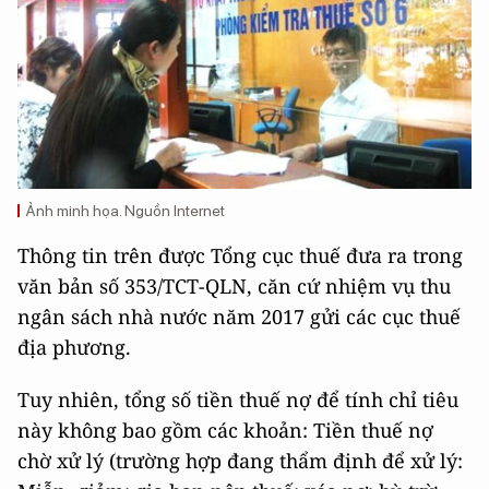
Ảnh minh họa. Nguồn Internet
Thông tin trên được Tổng cục thuế đưa ra trong
văn bản số 353/TCT-QLN, căn cứ nhiệm vụ thu
ngân sách nhà nước năm 2017 gửi các cục thuế
địa phương.
Tuy nhiên, tổng số tiền thuế nợ để tính chỉ tiêu
này không bao gồm các khoản: Tiền thuế nợ
chờ xử lý (trường hợp đang thẩm định để xử lý: