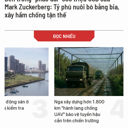
Mark Zuckerberg: Tỷ phú nuôi bò bằng bia,
xây hầm chống tận thế
ĐỌC NHIỀU
Nga xây dựng hơn 1.800
3 nữ du khách bị sóng
km "hành lang chống
cuốn mất tích khi chụ
UAV" bảo vệ tuyến hậu
ảnh tại Mũi Nghê, Đà
cần trên chiến trường