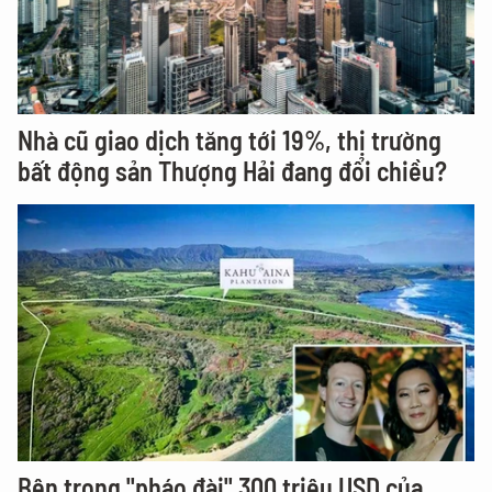
Nhà cũ giao dịch tăng tới 19%, thị trường
bất động sản Thượng Hải đang đổi chiều?
Bên trong "pháo đài" 300 triệu USD của