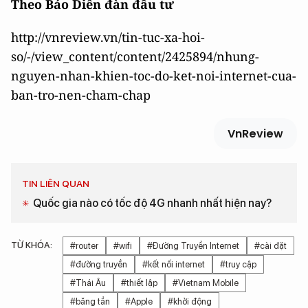
Theo Báo Diễn đàn đầu tư
http://vnreview.vn/tin-tuc-xa-hoi-
so/-/view_content/content/2425894/nhung-
nguyen-nhan-khien-toc-do-ket-noi-internet-cua-
ban-tro-nen-cham-chap
VnReview
TIN LIÊN QUAN
Quốc gia nào có tốc độ 4G nhanh nhất hiện nay?
TỪ KHÓA:
#router
#wifi
#Đường Truyền Internet
#cài đặt
#đường truyền
#kết nối internet
#truy cập
#Thái Âu
#thiết lập
#Vietnam Mobile
#băng tần
#Apple
#khởi động