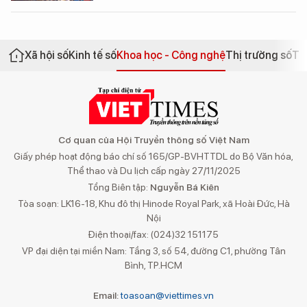
Xã hội số
Kinh tế số
Khoa học - Công nghệ
Thị trường số
Th
Cơ quan của Hội Truyền thông số Việt Nam
Giấy phép hoạt động báo chí số 165/GP-BVHTTDL do Bộ Văn hóa,
Thể thao và Du lịch cấp ngày 27/11/2025
Tổng Biên tập:
Nguyễn Bá Kiên
Tòa soạn: LK16-18, Khu đô thị Hinode Royal Park, xã Hoài Đức, Hà
Nội
Điện thoại/fax: (024)32 151175
VP đại diện tại miền Nam: Tầng 3, số 54, đường C1, phường Tân
Bình, TP.HCM
Email:
toasoan@viettimes.vn