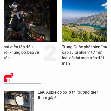
Trung Quốc phát hiện “mỏ
Loạt dự án bất động 
cao su tự nhiên” từ một
Đà Nẵng sắp bị kiểm t
loài cỏ dại mọc trên đất
mặn
TIN CÔNG NGHỆ
Liệu Apple có bỏ lỡ thị trường điện
thoại gập?