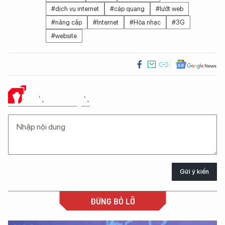
#dịch vụ internet
#cáp quang
#lướt web
#nâng cấp
#Internet
#Hòa nhạc
#3G
#website
Ý KIẾN CỦA BẠN
Gửi ý kiến
ĐỪNG BỎ LỠ