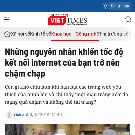
Đăng nhập
Xã hội số
Kinh tế số
Khoa học - Công nghệ
Thị trường số
Th
Những nguyên nhân khiến tốc độ
kết nối internet của bạn trở nên
chậm chạp
Còn gì khó chịu hơn khi bạn bật các trang web yêu
thích của mình lên và chỉ thấy 'một màu trắng xóa' do
mạng quá chậm và không thể tải trang?
09/03/2018 04:40
Thái Âu