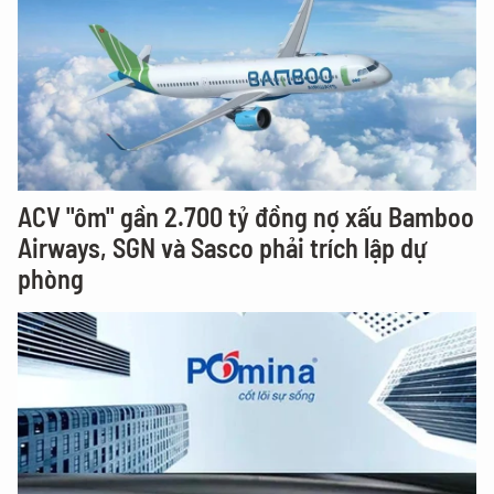
ACV "ôm" gần 2.700 tỷ đồng nợ xấu Bamboo
Airways, SGN và Sasco phải trích lập dự
phòng