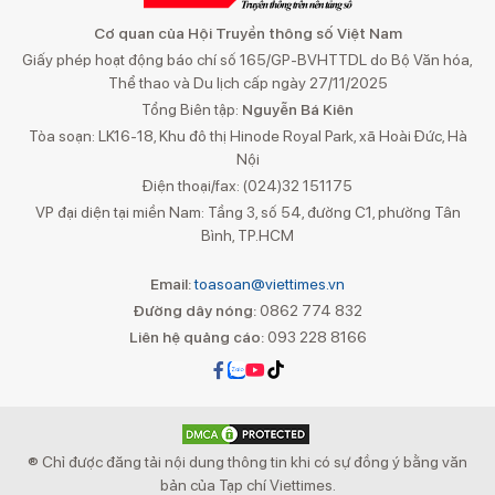
Cơ quan của Hội Truyền thông số Việt Nam
Giấy phép hoạt động báo chí số 165/GP-BVHTTDL do Bộ Văn hóa,
Thể thao và Du lịch cấp ngày 27/11/2025
Tổng Biên tập:
Nguyễn Bá Kiên
Tòa soạn: LK16-18, Khu đô thị Hinode Royal Park, xã Hoài Đức, Hà
Nội
Điện thoại/fax: (024)32 151175
VP đại diện tại miền Nam: Tầng 3, số 54, đường C1, phường Tân
Bình, TP.HCM
Email:
toasoan@viettimes.vn
Đường dây nóng:
0862 774 832
Liên hệ quảng cáo:
093 228 8166
® Chỉ được đăng tải nội dung thông tin khi có sự đồng ý bằng văn
bản của Tạp chí Viettimes.