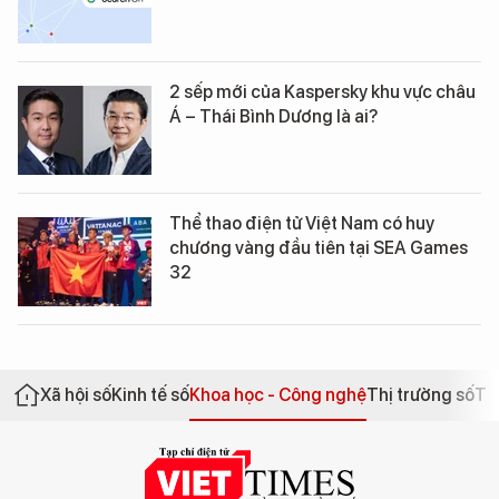
2 sếp mới của Kaspersky khu vực châu
Á – Thái Bình Dương là ai?
Thể thao điện tử Việt Nam có huy
chương vàng đầu tiên tại SEA Games
32
Xã hội số
Kinh tế số
Khoa học - Công nghệ
Thị trường số
Th