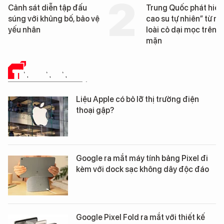
Trung Quốc phát hiện “mỏ
Loạt dự án bất động 
cao su tự nhiên” từ một
Đà Nẵng sắp bị kiểm t
loài cỏ dại mọc trên đất
mặn
TIN CÔNG NGHỆ
Liệu Apple có bỏ lỡ thị trường điện
thoại gập?
Google ra mắt máy tính bảng Pixel đi
kèm với dock sạc không dây độc đáo
Google Pixel Fold ra mắt với thiết kế