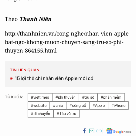
Theo
Thanh Niên
http://thanhnien.vn/cong-nghe/nhan-vien-apple-
bat-ngo-khong-muon-chuyen-sang-tru-so-phi-
thuyen-864155.html
TIN LIÊN QUAN
15 lợi thế chỉ nhân viên Apple mới có
TỪ KHÓA:
#viettimes
#phi thuyền
#trụ sở
#phần mềm
#website
#chip
#công bố
#Apple
#iPhone
#di chuyển
#Tàu vũ trụ