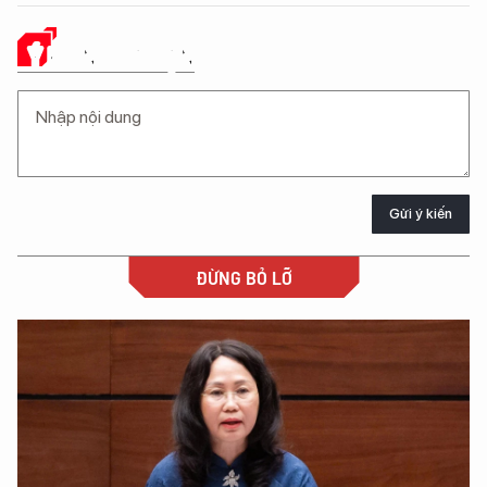
Ý KIẾN CỦA BẠN
Gửi ý kiến
ĐỪNG BỎ LỠ