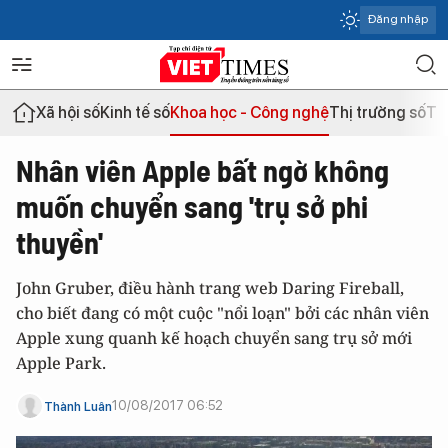
Đăng nhập
Xã hội số
Kinh tế số
Khoa học - Công nghệ
Thị trường số
Th
Nhân viên Apple bất ngờ không
muốn chuyển sang 'trụ sở phi
thuyền'
John Gruber, điều hành trang web Daring Fireball,
cho biết đang có một cuộc "nổi loạn" bởi các nhân viên
Apple xung quanh kế hoạch chuyển sang trụ sở mới
Apple Park.
10/08/2017 06:52
Thành Luân