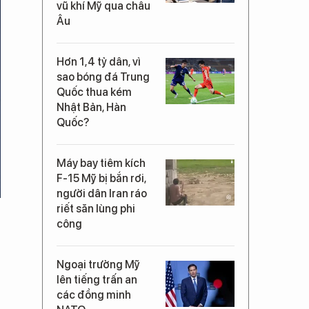
vũ khí Mỹ qua châu
Âu
Hơn 1,4 tỷ dân, vì
sao bóng đá Trung
Quốc thua kém
Nhật Bản, Hàn
Quốc?
Máy bay tiêm kích
F-15 Mỹ bị bắn rơi,
người dân Iran ráo
riết săn lùng phi
công
Ngoại trưởng Mỹ
lên tiếng trấn an
các đồng minh