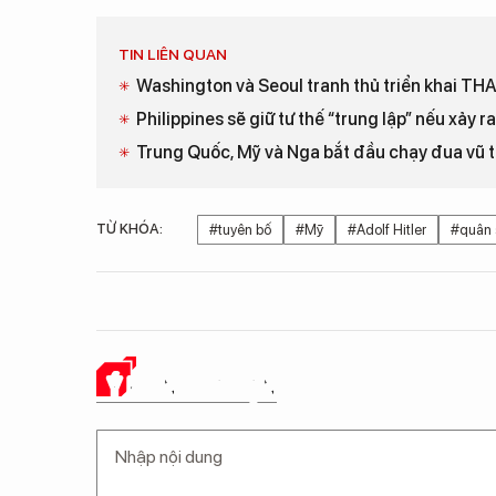
TIN LIÊN QUAN
Washington và Seoul tranh thủ triển khai TH
Philippines sẽ giữ tư thế “trung lập” nếu xảy
Trung Quốc, Mỹ và Nga bắt đầu chạy đua vũ t
TỪ KHÓA:
#tuyên bố
#Mỹ
#Adolf Hitler
#quân 
Ý KIẾN CỦA BẠN