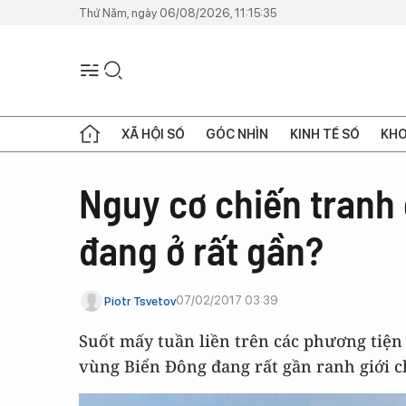
Thứ Năm, ngày 06/08/2026, 11:15:35
XÃ HỘI SỐ
GÓC NHÌN
KINH TẾ SỐ
KHO
Nguy cơ chiến tranh
đang ở rất gần?
07/02/2017 03:39
Piotr Tsvetov
Suốt mấy tuần liền trên các phương ti
vùng Biển Đông đang rất gần ranh giới 