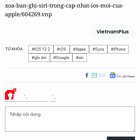
xoa-ban-ghi-siri-trong-cap-nhat-ios-moi-cua-
apple/604269.vnp
VietnamPlus
TỪ KHÓA:
#IOS 13.2
#iOS
#Apple
#Syria
#iPhone
#ghi âm
#Google
#siri
Ý KIẾN CỦA BẠN