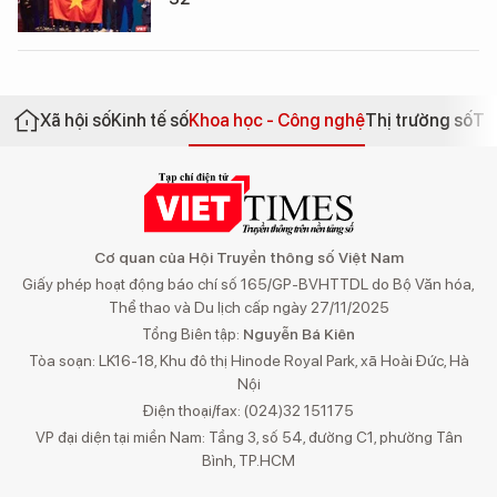
Xã hội số
Kinh tế số
Khoa học - Công nghệ
Thị trường số
Th
Cơ quan của Hội Truyền thông số Việt Nam
Giấy phép hoạt động báo chí số 165/GP-BVHTTDL do Bộ Văn hóa,
Thể thao và Du lịch cấp ngày 27/11/2025
Tổng Biên tập:
Nguyễn Bá Kiên
Tòa soạn: LK16-18, Khu đô thị Hinode Royal Park, xã Hoài Đức, Hà
Nội
Điện thoại/fax: (024)32 151175
VP đại diện tại miền Nam: Tầng 3, số 54, đường C1, phường Tân
Bình, TP.HCM