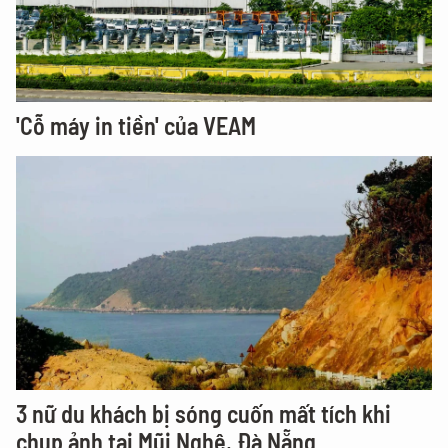
'Cỗ máy in tiền' của VEAM
3 nữ du khách bị sóng cuốn mất tích khi
chụp ảnh tại Mũi Nghê, Đà Nẵng