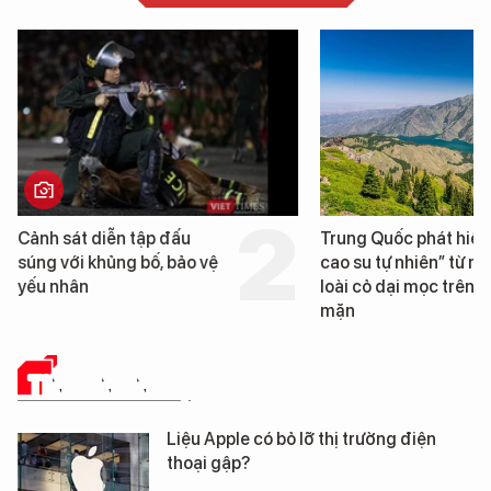
Cảnh sát diễn tập đấu
Trung Quốc phát hiện
súng với khủng bố, bảo vệ
cao su tự nhiên” từ m
yếu nhân
loài cỏ dại mọc trên đ
mặn
TIN CÔNG NGHỆ
Liệu Apple có bỏ lỡ thị trường điện
thoại gập?