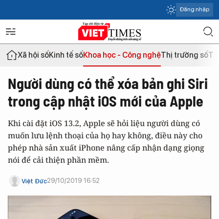
Đăng nhập
Xã hội số
Kinh tế số
Khoa học - Công nghệ
Thị trường số
Th
Người dùng có thể xóa bản ghi Siri
trong cập nhật iOS mới của Apple
Khi cài đặt iOS 13.2, Apple sẽ hỏi liệu người dùng có
muốn lưu lệnh thoại của họ hay không, điều này cho
phép nhà sản xuất iPhone nâng cấp nhận dạng giọng
nói để cải thiện phần mềm.
29/10/2019 16:52
Việt Đức