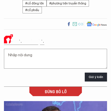
#cổ đông lớn
#phương tiện truyền thông
#cổ phiếu
Ý KIẾN CỦA BẠN
Gửi ý kiến
ĐỪNG BỎ LỠ