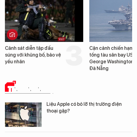
Cảnh sát diễn tập đấu
Cận cảnh chiến hạm 
súng với khủng bố, bảo vệ
tống tàu sân bay USS
yếu nhân
George Washington 
Đà Nẵng
TIN CÔNG NGHỆ
Liệu Apple có bỏ lỡ thị trường điện
thoại gập?