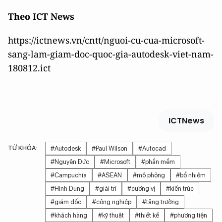
Theo ICT News
https://ictnews.vn/cntt/nguoi-cu-cua-microsoft-
sang-lam-giam-doc-quoc-gia-autodesk-viet-nam-
180812.ict
ICTNews
TỪ KHÓA:
#Autodesk
#Paul Wilson
#Autocad
#Nguyên Đức
#Microsoft
#phần mềm
#Campuchia
#ASEAN
#mô phỏng
#bổ nhiệm
#Hình Dung
#giải trí
#cương vị
#kiến trúc
#giám đốc
#công nghiệp
#tăng trưởng
#khách hàng
#kỹ thuật
#thiết kế
#phương tiện