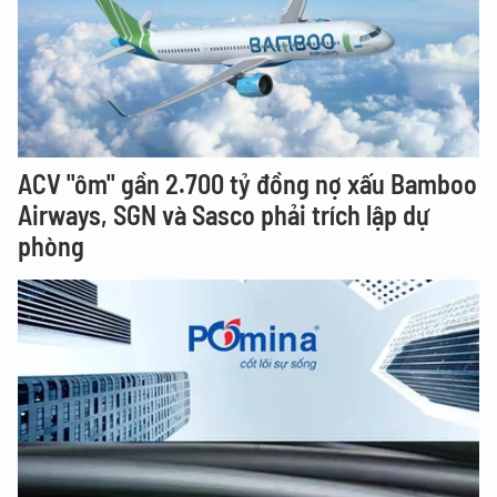
ACV "ôm" gần 2.700 tỷ đồng nợ xấu Bamboo
Airways, SGN và Sasco phải trích lập dự
phòng