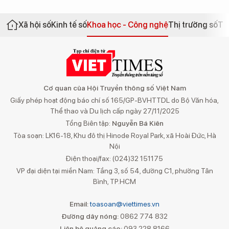
Xã hội số
Kinh tế số
Khoa học - Công nghệ
Thị trường số
Th
Cơ quan của Hội Truyền thông số Việt Nam
Giấy phép hoạt động báo chí số 165/GP-BVHTTDL do Bộ Văn hóa,
Thể thao và Du lịch cấp ngày 27/11/2025
Tổng Biên tập:
Nguyễn Bá Kiên
Tòa soạn: LK16-18, Khu đô thị Hinode Royal Park, xã Hoài Đức, Hà
Nội
Điện thoại/fax: (024)32 151175
VP đại diện tại miền Nam: Tầng 3, số 54, đường C1, phường Tân
Bình, TP.HCM
Email:
toasoan@viettimes.vn
Đường dây nóng:
0862 774 832
Liên hệ quảng cáo:
093 228 8166