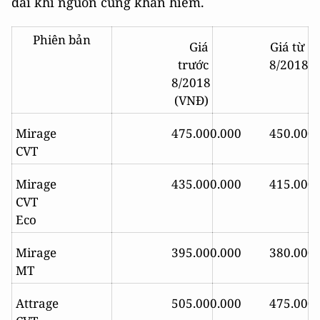
dài khi nguồn cung khan hiếm.
Phiên bản
Giá
Giá từ
trước
8/2018
(
8/2018
(VNĐ)
Mirage
475.000.000
450.000
CVT
Mirage
435.000.000
415.000
CVT
Eco
Mirage
395.000.000
380.000
MT
Attrage
505.000.000
475.000