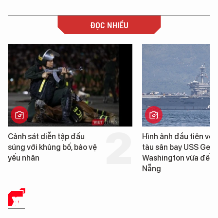
ĐỌC NHIỀU
Hình ảnh đầu tiên về siêu
Cận cảnh chiến hạm 
tàu sân bay USS George
tống tàu sân bay USS
Washington vừa đến Đà
George Washington 
Nẵng
Đà Nẵng
XE