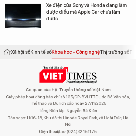
Xe điện của Sony và Honda đang làm
được điều mà Apple Car chưa làm
được
Xã hội số
Kinh tế số
Khoa học - Công nghệ
Thị trường số
Th
Cơ quan của Hội Truyền thông số Việt Nam
Giấy phép hoạt động báo chí số 165/GP-BVHTTDL do Bộ Văn hóa,
Thể thao và Du lịch cấp ngày 27/11/2025
Tổng Biên tập:
Nguyễn Bá Kiên
Tòa soạn: LK16-18, Khu đô thị Hinode Royal Park, xã Hoài Đức, Hà
Nội
Điện thoại/fax: (024)32 151175