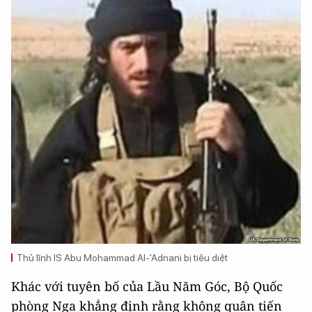
Thủ lĩnh IS Abu Mohammad Al-'Adnani bị tiêu diệt
Khác với tuyên bố của Lầu Năm Góc, Bộ Quốc
phòng Nga khẳng định rằng không quân tiến