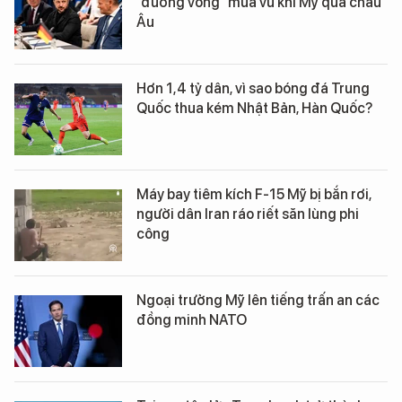
“đường vòng” mua vũ khí Mỹ qua châu
Âu
Hơn 1,4 tỷ dân, vì sao bóng đá Trung
Quốc thua kém Nhật Bản, Hàn Quốc?
Máy bay tiêm kích F-15 Mỹ bị bắn rơi,
người dân Iran ráo riết săn lùng phi
công
Ngoại trưởng Mỹ lên tiếng trấn an các
đồng minh NATO