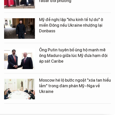
radar đối phương
Mỹ đề nghị lập "khu kinh tế tự do" ở
miền Đông nếu Ukraine nhượng lại
Donbass
Ông Putin tuyên bố ủng hộ mạnh mẽ
ông Maduro giữa lúc Mỹ đưa hạm đội
áp sát Caribe
Moscow hé lộ bước ngoặt "xóa tan hiểu
lầm" trong đàm phán Mỹ–Nga về
Ukraine