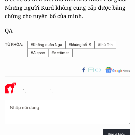
Nhưng người Kurd không cung cấp được bằng
chứng cho tuyên bố của mình.
QA
TỪ KHÓA:
#Không quân Nga
#khủng bố IS
#thủ lĩnh
#Aleppo
#viettimes
Ý KIẾN CỦA BẠN
Gửi ý kiến