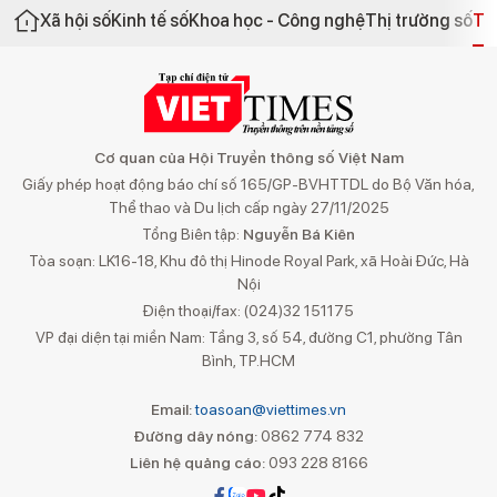
Xã hội số
Kinh tế số
Khoa học - Công nghệ
Thị trường số
Th
Cơ quan của Hội Truyền thông số Việt Nam
Giấy phép hoạt động báo chí số 165/GP-BVHTTDL do Bộ Văn hóa,
Thể thao và Du lịch cấp ngày 27/11/2025
Tổng Biên tập:
Nguyễn Bá Kiên
Tòa soạn: LK16-18, Khu đô thị Hinode Royal Park, xã Hoài Đức, Hà
Nội
Điện thoại/fax: (024)32 151175
VP đại diện tại miền Nam: Tầng 3, số 54, đường C1, phường Tân
Bình, TP.HCM
Email:
toasoan@viettimes.vn
Đường dây nóng:
0862 774 832
Liên hệ quảng cáo:
093 228 8166