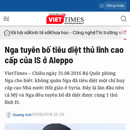
Đăng nhập
Xã hội số
Kinh tế số
Khoa học - Công nghệ
Thị trường số
Th
Nga tuyên bố tiêu diệt thủ lĩnh cao
cấp của IS ở Aleppo
VietTimes -- Chiều ngày 31.08.2016 Bộ Quốc phòng
Nga cho biết: không quân Nga đã tiêu diệt một chỉ huy
cấp cao Nhà nước Hồi giáo ở Syria. Đây là lần đầu tiên
cả Mỹ và Nga đều tuyên bố đã diệt được cùng 1 thủ
lĩnh IS.
31/08/2016 20:29
Quang Anh