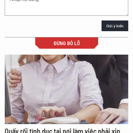
Gửi ý kiến
ĐỪNG BỎ LỠ
Quấy rối tình dục tại nơi làm việc phải xin