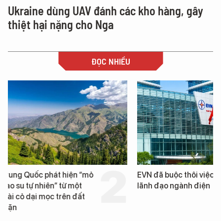
Ukraine dùng UAV đánh các kho hàng, gây
thiệt hại nặng cho Nga
ĐỌC NHIỀU
EVN đã buộc thôi việc 3
Loạt dự án bất động 
lãnh đạo ngành điện
Đà Nẵng sắp bị kiểm t