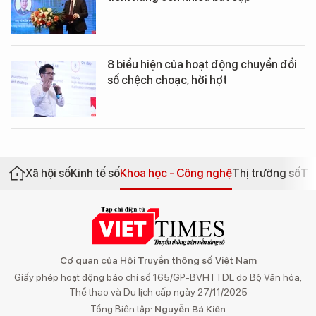
8 biểu hiện của hoạt động chuyển đổi
số chệch choạc, hời hợt
Xã hội số
Kinh tế số
Khoa học - Công nghệ
Thị trường số
Th
Cơ quan của Hội Truyền thông số Việt Nam
Giấy phép hoạt động báo chí số 165/GP-BVHTTDL do Bộ Văn hóa,
Thể thao và Du lịch cấp ngày 27/11/2025
Tổng Biên tập:
Nguyễn Bá Kiên