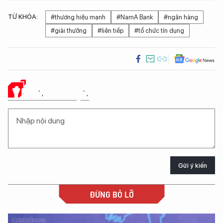
TỪ KHÓA:
#thương hiệu mạnh
#NamA Bank
#ngân hàng
#giải thưởng
#liên tiếp
#tổ chức tín dụng
Ý KIẾN CỦA BẠN
Gửi ý kiến
ĐỪNG BỎ LỠ