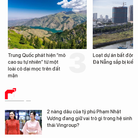
Trung Quốc phát hiện “mỏ
Loạt dự án bất động 
cao su tự nhiên” từ một
Đà Nẵng sắp bị kiểm t
loài cỏ dại mọc trên đất
mặn
DỮ LIỆU
2 nàng dâu của tỷ phú Phạm Nhật
Vượng đang giữ vai trò gì trong hệ sinh
thái Vingroup?