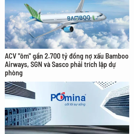
ACV "ôm" gần 2.700 tỷ đồng nợ xấu Bamboo
Airways, SGN và Sasco phải trích lập dự
phòng