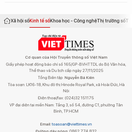
Xã hội số
Kinh tế số
Khoa học - Công nghệ
Thị trường số
Th
Cơ quan của Hội Truyền thông số Việt Nam
Giấy phép hoạt động báo chí số 165/GP-BVHTTDL do Bộ Văn hóa,
Thể thao và Du lịch cấp ngày 27/11/2025
Tổng Biên tập:
Nguyễn Bá Kiên
Tòa soạn: LK16-18, Khu đô thị Hinode Royal Park, xã Hoài Đức, Hà
Nội
Điện thoại/fax: (024)32 151175
VP đại diện tại miền Nam: Tầng 3, số 54, đường C1, phường Tân
Bình, TP.HCM
Email:
toasoan@viettimes.vn
Đường dây nóng:
0862 774 832