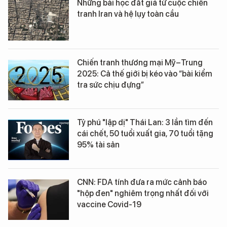
Những bài học đắt giá từ cuộc chiến
tranh Iran và hệ lụy toàn cầu
Chiến tranh thương mại Mỹ–Trung
2025: Cả thế giới bị kéo vào “bài kiểm
tra sức chịu đựng”
Tỷ phú "lập dị" Thái Lan: 3 lần tìm đến
cái chết, 50 tuổi xuất gia, 70 tuổi tặng
95% tài sản
CNN: FDA tính đưa ra mức cảnh báo
"hộp đen" nghiêm trọng nhất đối với
vaccine Covid-19