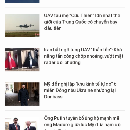
UAV tàu mẹ “Cửu Thiên” lớn nhất thế
giới của Trung Quốc có chuyến bay
đầu tiên
Iran bất ngờ tung UAV "thần tốc": Khả
năng tấn công chớp nhoáng, vượt mặt
radar đối phương
Mỹ đề nghị lập "khu kinh tế tự do" ở
miền Đông nếu Ukraine nhượng lại
Donbass
Ông Putin tuyên bố ủng hộ mạnh mẽ
ông Maduro giữa lúc Mỹ đưa hạm đội