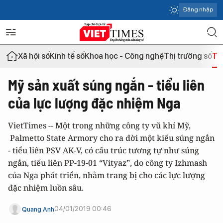
Đăng nhập
Xã hội số
Kinh tế số
Khoa học - Công nghệ
Thị trường số
Th
Mỹ sản xuất súng ngắn - tiểu liên
của lực lượng đặc nhiệm Nga
VietTimes -- Một trong những công ty vũ khí Mỹ,
Palmetto State Armory cho ra đời một kiểu súng ngắn
- tiểu liên PSV AK-V, có cấu trúc tương tự như súng
ngắn, tiểu liên PP-19−01 “Vityaz”, do công ty Izhmash
của Nga phát triển, nhằm trang bị cho các lực lượng
đặc nhiệm luồn sâu.
04/01/2019 00:46
Quang Anh