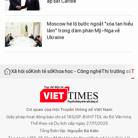
áp sát Caribe
Moscow hé lộ bước ngoặt "xóa tan hiểu
lầm" trong đàm phán Mỹ–Nga về
Ukraine
Xã hội số
Kinh tế số
Khoa học - Công nghệ
Thị trường số
Th
Cơ quan của Hội Truyền thông số Việt Nam
Giấy phép hoạt động báo chí số 165/GP-BVHTTDL do Bộ Văn hóa,
Thể thao và Du lịch cấp ngày 27/11/2025
Tổng Biên tập:
Nguyễn Bá Kiên
Tòa soạn: LK16-18, Khu đô thị Hinode Royal Park, xã Hoài Đức, Hà