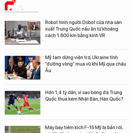
PHÂN TÍCH
Robot hình người Dobot của nhà sản
xuất Trung Quốc nấu ăn từ khoảng
cách 1.800 km bằng kính VR
Mỹ tạm dừng viện trợ, Ukraine tính
“đường vòng” mua vũ khí Mỹ qua châu
Âu
Hơn 1,4 tỷ dân, vì sao bóng đá Trung
Quốc thua kém Nhật Bản, Hàn Quốc?
Máy bay tiêm kích F-15 Mỹ bị bắn rơi,