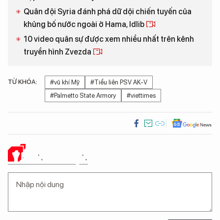
Quân đội Syria đánh phá dữ dội chiến tuyến của
khủng bố nước ngoài ở Hama, Idlib
10 video quân sự được xem nhiều nhất trên kênh
truyền hình Zvezda
TỪ KHÓA:
#vũ khí Mỹ
#Tiểu liên PSV AK-V
#Palmetto State Armory
#viettimes
Ý KIẾN CỦA BẠN