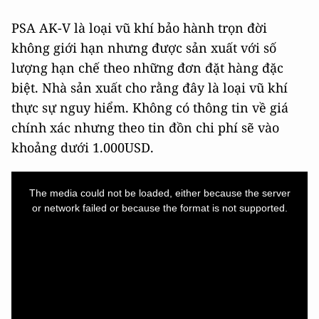
PSA AK-V là loại vũ khí bảo hành trọn đời
không giới hạn nhưng được sản xuất với số
lượng hạn chế theo những đơn đặt hàng đặc
biệt. Nhà sản xuất cho rằng đây là loại vũ khí
thực sự nguy hiểm. Không có thông tin về giá
chính xác nhưng theo tin đồn chi phí sẽ vào
khoảng dưới 1.000USD.
This
is
a
The media could not be loaded, either because the server
modal
window.
or network failed or because the format is not supported.