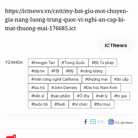
https://ictnews.vn/cntt/my-bat-giu-mot-chuyen-
gia-nang-luong-trung-quoc-vi-nghi-an-cap-bi-
mat-thuong-mai-176685.ict
ICTNews
TỪ KHÓA:
#Hongjin Tan
#Trung Quốc
#Bộ Tư pháp
#tập tin
#FBI
#Mỹ
#năng lượng
#Viện công nghệ California
#thương mại
#ăn cắp
#lưu trữ
#John Demers
#Đại học Nam Kinh
#tiến sĩ
#sản phẩm
#Ổ đĩa
#vật lý
#trị giá
#buộc tội
#flash
#từ chức
#thư mục