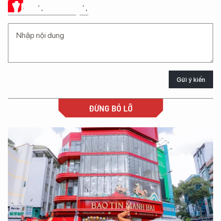
Ý KIẾN CỦA BẠN
Gửi ý kiến
ĐỪNG BỎ LỠ