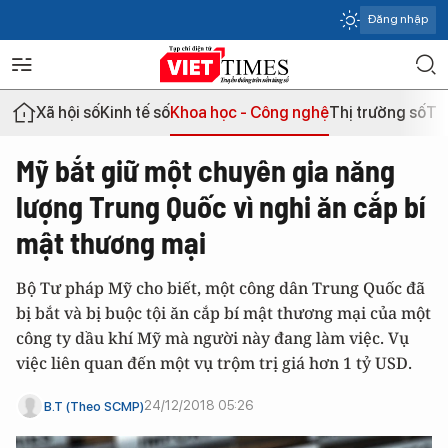
Đăng nhập
Xã hội số
Kinh tế số
Khoa học - Công nghệ
Thị trường số
Th
Mỹ bắt giữ một chuyên gia năng
lượng Trung Quốc vì nghi ăn cắp bí
mật thương mại
Bộ Tư pháp Mỹ cho biết, một công dân Trung Quốc đã
bị bắt và bị buộc tội ăn cắp bí mật thương mại của một
công ty dầu khí Mỹ mà người này đang làm việc. Vụ
việc liên quan đến một vụ trộm trị giá hơn 1 tỷ USD.
24/12/2018 05:26
B.T (Theo SCMP)