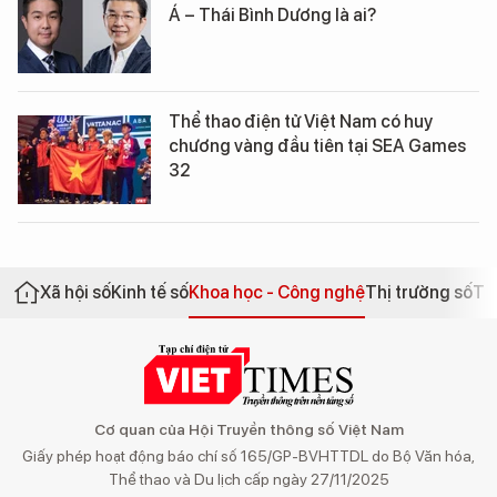
Á – Thái Bình Dương là ai?
Thể thao điện tử Việt Nam có huy
chương vàng đầu tiên tại SEA Games
32
Xã hội số
Kinh tế số
Khoa học - Công nghệ
Thị trường số
Th
Cơ quan của Hội Truyền thông số Việt Nam
Giấy phép hoạt động báo chí số 165/GP-BVHTTDL do Bộ Văn hóa,
Thể thao và Du lịch cấp ngày 27/11/2025