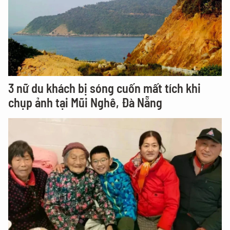
3 nữ du khách bị sóng cuốn mất tích khi
chụp ảnh tại Mũi Nghê, Đà Nẵng