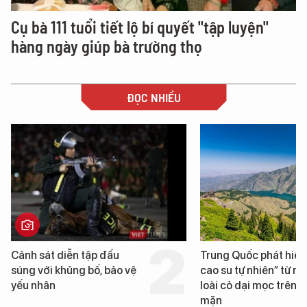
Cụ bà 111 tuổi tiết lộ bí quyết "tập luyện"
hàng ngày giúp bà trường thọ
ĐỌC NHIỀU
Cảnh sát diễn tập đấu
Trung Quốc phát hiện
súng với khủng bố, bảo vệ
cao su tự nhiên” từ m
yếu nhân
loài cỏ dại mọc trên đ
mặn