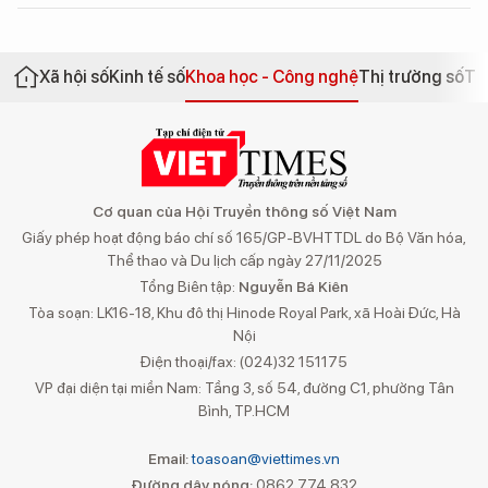
Xã hội số
Kinh tế số
Khoa học - Công nghệ
Thị trường số
Th
Cơ quan của Hội Truyền thông số Việt Nam
Giấy phép hoạt động báo chí số 165/GP-BVHTTDL do Bộ Văn hóa,
Thể thao và Du lịch cấp ngày 27/11/2025
Tổng Biên tập:
Nguyễn Bá Kiên
Tòa soạn: LK16-18, Khu đô thị Hinode Royal Park, xã Hoài Đức, Hà
Nội
Điện thoại/fax: (024)32 151175
VP đại diện tại miền Nam: Tầng 3, số 54, đường C1, phường Tân
Bình, TP.HCM
Email:
toasoan@viettimes.vn
Đường dây nóng:
0862 774 832