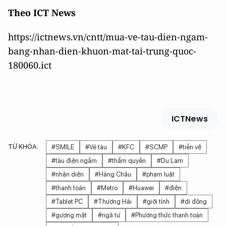
Theo ICT News
https://ictnews.vn/cntt/mua-ve-tau-dien-ngam-
bang-nhan-dien-khuon-mat-tai-trung-quoc-
180060.ict
ICTNews
TỪ KHÓA:
#SMILE
#Vé tàu
#KFC
#SCMP
#tiền vệ
#tàu điện ngầm
#thẩm quyền
#Du Lam
#nhận diện
#Hàng Châu
#phạm luật
#thanh toán
#Metro
#Huawei
#điện
#Tablet PC
#Thượng Hải
#giới tính
#di động
#gương mặt
#ngã tư
#Phương thức thanh toán