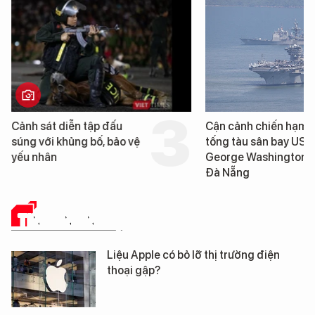
Cảnh sát diễn tập đấu
Cận cảnh chiến hạm 
súng với khủng bố, bảo vệ
tống tàu sân bay USS
yếu nhân
George Washington 
Đà Nẵng
TIN CÔNG NGHỆ
Liệu Apple có bỏ lỡ thị trường điện
thoại gập?