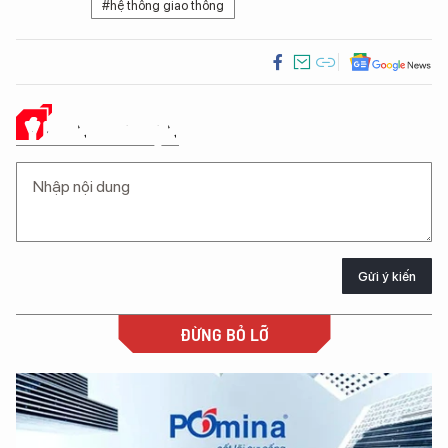
#hệ thống giao thông
Ý KIẾN CỦA BẠN
Gửi ý kiến
ĐỪNG BỎ LỠ