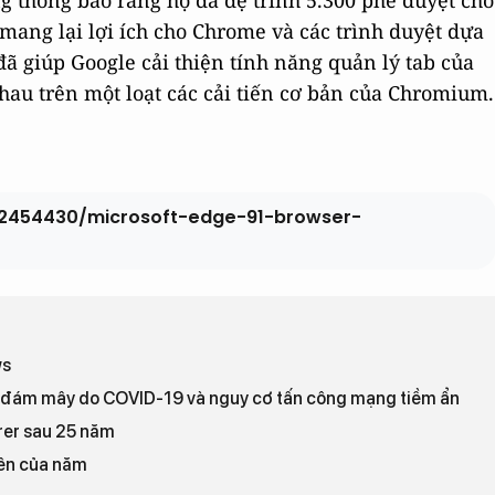
ng thông báo rằng họ đã đệ trình 5.300 phê duyệt cho
mang lại lợi ích cho Chrome và các trình duyệt dựa
ã giúp Google cải thiện tính năng quản lý tab của
hau trên một loạt các cải tiến cơ bản của Chromium.
22454430/microsoft-edge-91-browser-
ws
g đám mây do COVID-19 và nguy cơ tấn công mạng tiềm ẩn
rer sau 25 năm
iên của năm