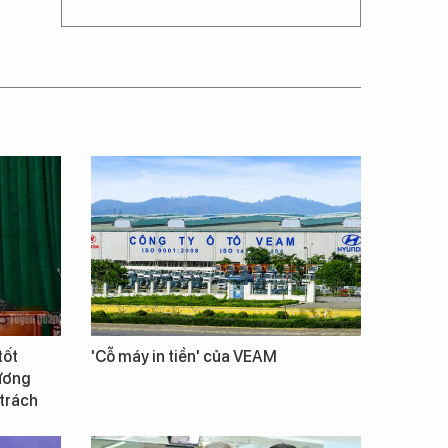
tốt
'Cỗ máy in tiền' của VEAM
Vương
 trách