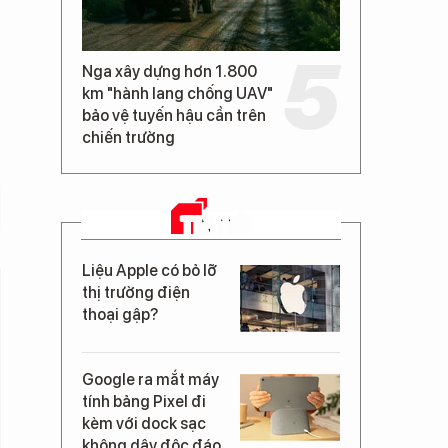
Nga xây dựng hơn 1.800
km "hành lang chống UAV"
bảo vệ tuyến hậu cần trên
chiến trường
TIN MỚI
Liệu Apple có bỏ lỡ
thị trường điện
thoại gập?
Google ra mắt máy
tính bảng Pixel đi
kèm với dock sạc
không dây độc đáo