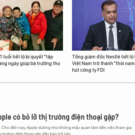
 tuổi tiết lộ bí quyết "tập
Tổng giám đốc Nestlé tiết lộ 
àng ngày giúp bà trường thọ
Việt Nam trở thành "thỏi na
hút công ty FDI
ple có bỏ lỡ thị trường điện thoại gập?
– Cho đến nay, Apple dường như không mấy quan tâm đến việc tham gia
ị trường điện thoại gập đầy béo bở này.