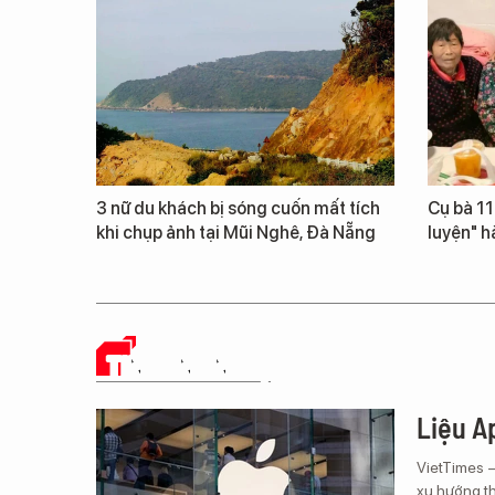
3 nữ du khách bị sóng cuốn mất tích
Cụ bà 111
khi chụp ảnh tại Mũi Nghê, Đà Nẵng
luyện" h
TIN CÔNG NGHỆ
Liệu Ap
VietTimes 
xu hướng th