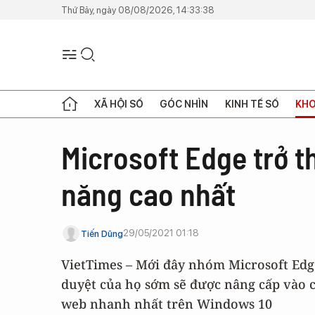
Thứ Bảy, ngày 08/08/2026, 14:33:38
XÃ HỘI SỐ
GÓC NHÌN
KINH TẾ SỐ
KHO
Microsoft Edge trở t
năng cao nhất
29/05/2021 01:18
Tiến Dũng
VietTimes – Mới đây nhóm Microsoft Edge
duyệt của họ sớm sẽ được nâng cấp vào c
web nhanh nhất trên Windows 10