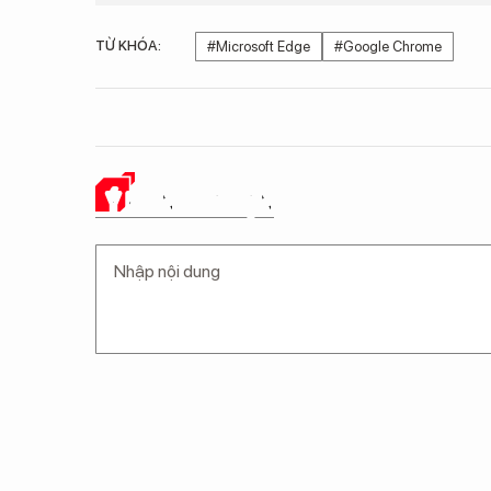
TỪ KHÓA:
#Microsoft Edge
#Google Chrome
Ý KIẾN CỦA BẠN