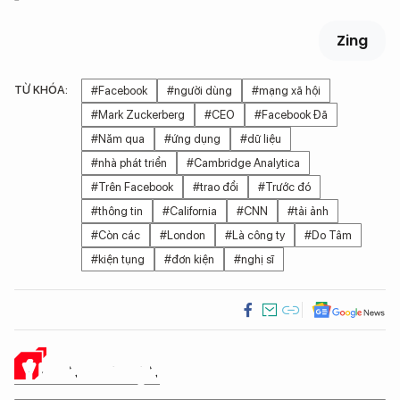
Zing
TỪ KHÓA:
#Facebook
#người dùng
#mạng xã hội
#Mark Zuckerberg
#CEO
#Facebook Đã
#Năm qua
#ứng dụng
#dữ liệu
#nhà phát triển
#Cambridge Analytica
#Trên Facebook
#trao đổi
#Trước đó
#thông tin
#California
#CNN
#tải ảnh
#Còn các
#London
#Là công ty
#Do Tâm
#kiện tụng
#đơn kiện
#nghị sĩ
Ý KIẾN CỦA BẠN