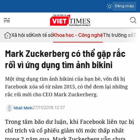
Đăng nhập
Xã hội số
Kinh tế số
Khoa học - Công nghệ
Thị trường số
Th
Mark Zuckerberg có thể gặp rắc
rối vì ứng dụng tìm ảnh bikini
Một ứng dụng tìm ảnh bikini của bạn bè, vốn đã bị
Facebook xóa sổ từ năm 2015, có thể đem lại những
rắc rối mới cho CEO Mark Zuckerberg.
27/11/2018 12:37
Nhật Minh
Trong tâm bão dư luận, khi Facebook liên tục bị
chỉ trích và cổ phiếu giảm tới mức thấp nhất
trong 2 năm qua, Mark Zuckerberg vẫn chưa