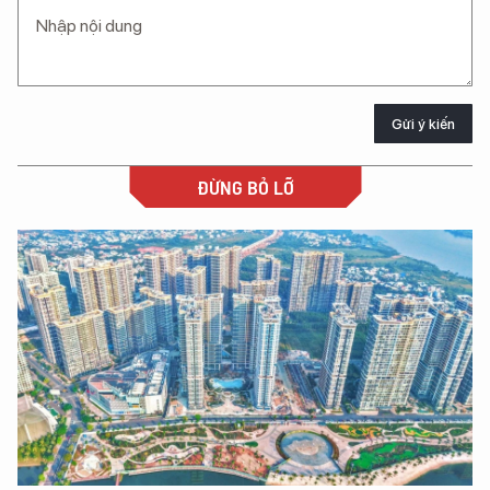
Gửi ý kiến
ĐỪNG BỎ LỠ