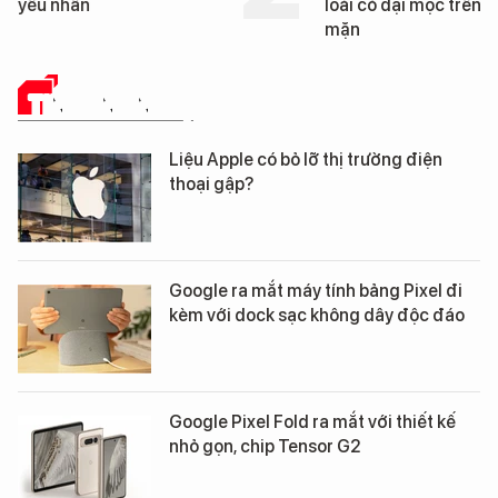
yếu nhân
loài cỏ dại mọc trên đ
mặn
TIN CÔNG NGHỆ
Liệu Apple có bỏ lỡ thị trường điện
thoại gập?
Google ra mắt máy tính bảng Pixel đi
kèm với dock sạc không dây độc đáo
Google Pixel Fold ra mắt với thiết kế
nhỏ gọn, chip Tensor G2