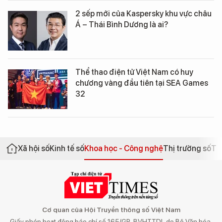
2 sếp mới của Kaspersky khu vực châu
Á – Thái Bình Dương là ai?
Thể thao điện tử Việt Nam có huy
chương vàng đầu tiên tại SEA Games
32
Xã hội số
Kinh tế số
Khoa học - Công nghệ
Thị trường số
Th
Cơ quan của Hội Truyền thông số Việt Nam
Giấy phép hoạt động báo chí số 165/GP-BVHTTDL do Bộ Văn hóa,