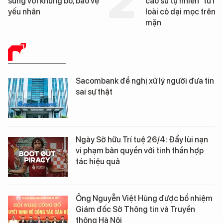
súng với khủng bố, bảo vệ
cao su tự nhiên” từ m
yếu nhân
loài cỏ dại mọc trên đ
mặn
BÁO CHÍ SỐ
Sacombank đề nghị xử lý người đưa tin
sai sự thật
Ngày Sở hữu Trí tuệ 26/4: Đẩy lùi nạn
vi phạm bản quyền với tinh thần hợp
tác hiệu quả
Ông Nguyễn Việt Hùng được bổ nhiệm
Giám đốc Sở Thông tin và Truyền
thông Hà Nội