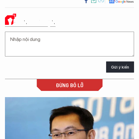
Ý KIẾN CỦA BẠN
Gửi ý kiến
ĐỪNG BỎ LỠ