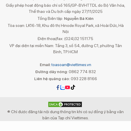
Giấy phép hoạt động báo chí số 165/GP-BVHTTDL do Bộ Văn hóa,
Thể thao và Du lịch cấp ngày 27/11/2025
Tổng Biên tập:
Nguyễn Bá Kiên
Tòa soạn: LK16-18, Khu đô thị Hinode Royal Park, xã Hoài Đức, Hà
Nội
Điện thoại/fax: (024)32 151175
VP đại diện tại miền Nam: Tầng 3, số 54, đường C1, phường Tân
Bình, TP.HCM
Email:
toasoan@viettimes.vn
Đường dây nóng:
0862 774 832
Liên hệ quảng cáo:
093 228 8166
® Chỉ được đăng tải nội dung thông tin khi có sự đồng ý bằng văn
bản của Tạp chí Viettimes.