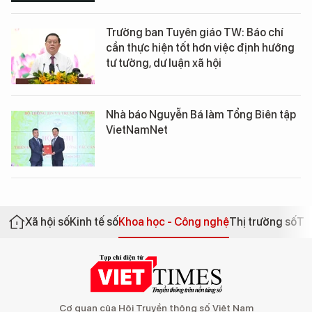
Trưởng ban Tuyên giáo TW: Báo chí
cần thực hiện tốt hơn việc định hướng
tư tưởng, dư luận xã hội
Nhà báo Nguyễn Bá làm Tổng Biên tập
VietNamNet
Xã hội số
Kinh tế số
Khoa học - Công nghệ
Thị trường số
Th
Cơ quan của Hội Truyền thông số Việt Nam