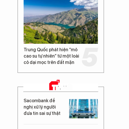
Trung Quốc phát hiện “mỏ
cao su tự nhiên” từ một loài
cỏ dại mọc trên đất mặn
TIN MỚI
Sacombank đề
nghị xử lý người
đưa tin sai sự thật