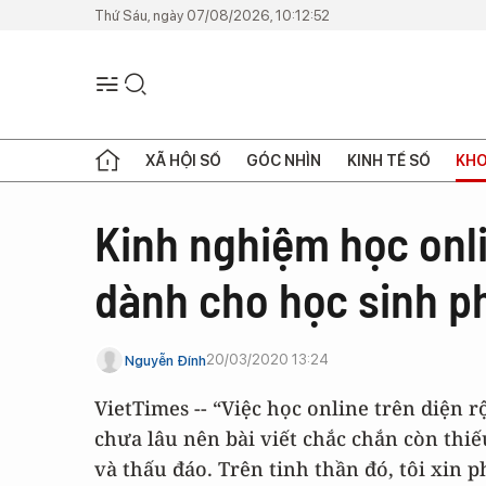
Thứ Sáu, ngày 07/08/2026, 10:12:52
XÃ HỘI SỐ
GÓC NHÌN
KINH TẾ SỐ
KHO
Kinh nghiệm học onli
dành cho học sinh p
20/03/2020 13:24
Nguyễn Đính
VietTimes -- “Việc học online trên diện 
chưa lâu nên bài viết chắc chắn còn thi
và thấu đáo. Trên tinh thần đó, tôi xin 