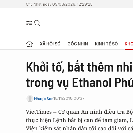
Chủ Nhật, ngày 09/08/2026, 12:29:25
XÃ HỘI SỐ
GÓC NHÌN
KINH TẾ SỐ
KHO
Khởi tố, bắt thêm nh
trong vụ Ethanol Ph
15/11/2018 00:37
Nhược Sơn
VietTimes -- Cơ quan An ninh điều tra Bộ
thực hiện Lệnh bắt bị can để tạm giam,
Viện kiểm sát nhân dân tối cao đối với c