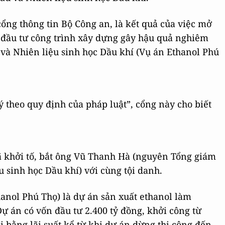
 cổng thông tin Bộ Công an, là kết quả của việc mở
 đầu tư công trình xây dựng gây hậu quả nghiêm
 và Nhiên liệu sinh học Dầu khí (Vụ án Ethanol Phú
ý theo quy định của pháp luật”, cổng này cho biết
ã khởi tố, bắt ông Vũ Thanh Hà (nguyên Tổng giám
 sinh học Dầu khí) với cùng tội danh.
anol Phú Thọ) là dự án sản xuất ethanol làm
Dự án có vốn đầu tư 2.400 tỷ đồng, khởi công từ
ại bằng lãi suất kể từ khi dự án dừng thi công đến