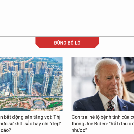
ĐỪNG BỎ LỠ
n bất động sản tăng vọt: Thị
Con trai hé lộ bệnh tình của 
hực sự khởi sắc hay chỉ “đẹp”
thống Joe Biden: “Rất đau đ
 cáo?
nhược”