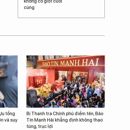
không có giọt cuối
cùng
cựu tổng
Bị Thanh tra Chính phủ điểm tên, Bảo
ớn và suy
Tín Mạnh Hải khẳng định không thao
túng, trục lợi