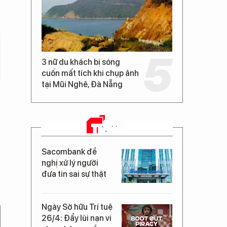
3 nữ du khách bị sóng
cuốn mất tích khi chụp ảnh
tại Mũi Nghê, Đà Nẵng
TIN MỚI
Sacombank đề
nghị xử lý người
đưa tin sai sự thật
Ngày Sở hữu Trí tuệ
26/4: Đẩy lùi nạn vi