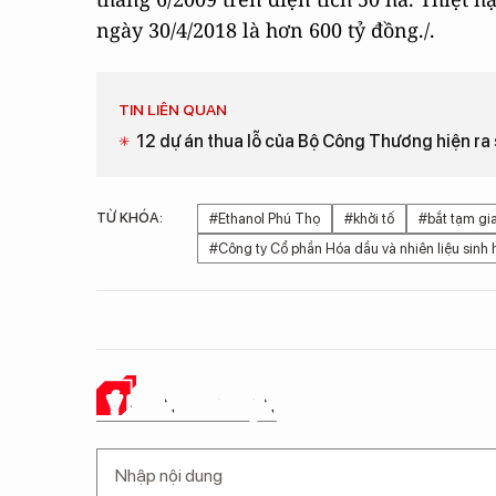
ngày 30/4/2018 là hơn 600 tỷ đồng./.
TIN LIÊN QUAN
12 dự án thua lỗ của Bộ Công Thương hiện ra
TỪ KHÓA:
#Ethanol Phú Thọ
#khởi tố
#bắt tạm g
#Công ty Cổ phần Hóa dầu và nhiên liệu sinh 
Ý KIẾN CỦA BẠN