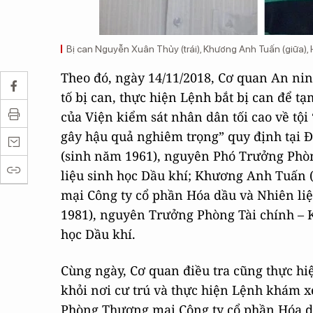
Bị can Nguyễn Xuân Thủy (trái), Khương Anh Tuấn (giữa), 
Theo đó, ngày 14/11/2018, Cơ quan An nin
tố bị can, thực hiện Lệnh bắt bị can để 
của Viện kiểm sát nhân dân tối cao về tộ
gây hậu quả nghiêm trọng” quy định tại Đ
(sinh năm 1961), nguyên Phó Trưởng Phòn
liệu sinh học Dầu khí; Khương Anh Tuấn
mại Công ty cổ phần Hóa dầu và Nhiên li
1981), nguyên Trưởng Phòng Tài chính – K
học Dầu khí.
Cùng ngày, Cơ quan điều tra cũng thực hiệ
khỏi nơi cư trú và thực hiện Lệnh khám x
Phòng Thương mại Công ty cổ phần Hóa dầ