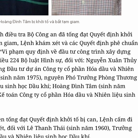
Hoàng Đình Tâm bị khởi tố và bắt tạm giam.
h điều tra Bộ Công an đã tống đạt Quyết định khởi
tạm giam, Lệnh khám xét và các Quyết định phê chuẩn
i “Vi phạm quy định về đầu tư công trình xây dựng
iều 224 Bộ luật Hình sự, đối với: Nguyễn Xuân Thủy
g Đầu tư dự án Công ty cổ phần Hóa dầu và Nhiên
 (sinh năm 1975), nguyên Phó Trưởng Phòng Thương
ệu sinh học Dầu khí; Hoàng Đình Tâm (sinh năm
ế toán Công ty cổ phần Hóa dầu và Nhiên liệu sinh
n tống đạt Quyết định khởi tố bị can, Lệnh cấm đi
ét, đối với Lê Thanh Thái (sinh năm 1960), Trưởng
u và Nhiên liệu sinh học Dầu khí.