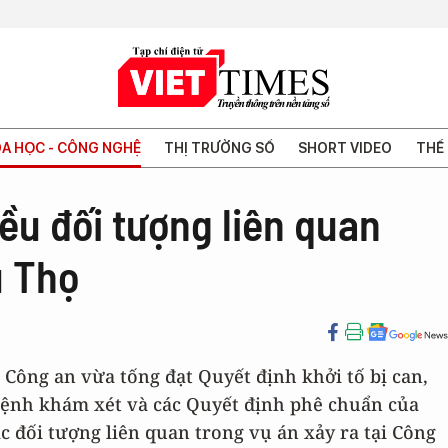
A HỌC - CÔNG NGHỆ
THỊ TRƯỜNG SỐ
SHORT VIDEO
THẾ 
iều đối tượng liên quan
ú Thọ
 Công an vừa tống đạt Quyết định khởi tố bị can,
 Lệnh khám xét và các Quyết định phê chuẩn của
ác đối tượng liên quan trong vụ án xảy ra tại Công