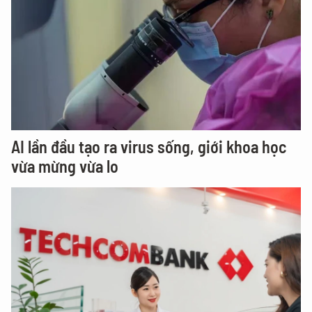
AI lần đầu tạo ra virus sống, giới khoa học
vừa mừng vừa lo