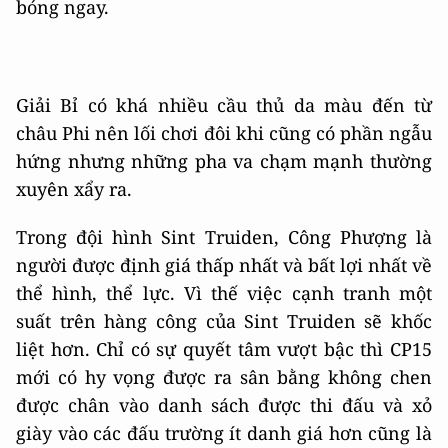
bóng ngay.
Giải Bỉ có khá nhiều cầu thủ da màu đến từ
châu Phi nên lối chơi đôi khi cũng có phần ngẫu
hứng nhưng những pha va chạm mạnh thường
xuyên xẩy ra.
Trong đội hình Sint Truiden, Công Phượng là
người được định giá thấp nhất và bất lợi nhất về
thể hình, thể lực. Vì thế việc cạnh tranh một
suất trên hàng công của Sint Truiden sẽ khốc
liệt hơn. Chỉ có sự quyết tâm vượt bậc thì CP15
mới có hy vọng được ra sân bằng không chen
được chân vào danh sách được thi đấu và xỏ
giày vào các đấu trường ít danh giá hơn cũng là