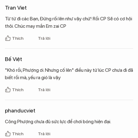
Tran Viet
Từ từ đi các Bạn, Đừng rối lên như vậy chứ! Rồi CP Sẽ có cơ hội
thôi. Chúc may mắn Em zai CP
Thích
Trả lời
Bế Việt
"Khó rồi, Phượng ơi. Nhưng cố lên" điều này từ lúc CP chưa đi đã
biết rồi mà, yếu ra gió là vậy
Thích
Trả lời
phanducviet
Công Phượng chưa đủ sức lực để chơi bóng hiện đại.
Thích
Trả lời