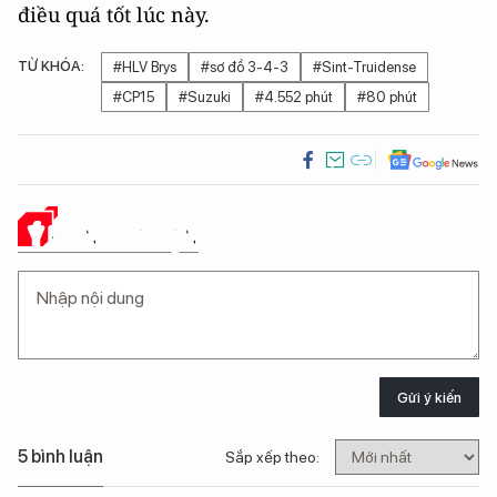
điều quá tốt lúc này.
TỪ KHÓA:
#HLV Brys
#sơ đồ 3-4-3
#Sint-Truidense
#CP15
#Suzuki
#4.552 phút
#80 phút
Ý KIẾN CỦA BẠN
Gửi ý kiến
5 bình luận
Sắp xếp theo: