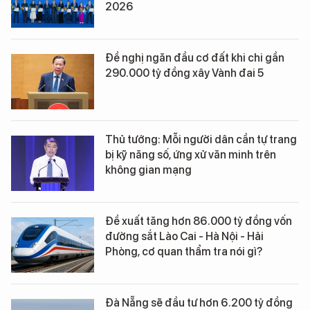
2026
Đề nghị ngăn đầu cơ đất khi chi gần
290.000 tỷ đồng xây Vành đai 5
Thủ tướng: Mỗi người dân cần tự trang
bị kỹ năng số, ứng xử văn minh trên
không gian mạng
Đề xuất tăng hơn 86.000 tỷ đồng vốn
đường sắt Lào Cai - Hà Nội - Hải
Phòng, cơ quan thẩm tra nói gì?
Đà Nẵng sẽ đầu tư hơn 6.200 tỷ đồng