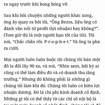
ra ngay trước khi bong bóng vỡ.
Sau khi hỏi chuyện những người khác xong,
ông ấy quay ra hỏi tôi, “Ông Bezos, liệu ông có
đánh vần nổi từ profit (lợi nhuận) hay không?”.
(Tom giờ thì là một người bạn tốt của tôi). Tôi
nói, “Chắc chắn rồi. P-r-o-p-h-e-t.” Và ông ta phá
ra cười.
Mọi người luôn luôn buộc tội chúng tôi bán một
đô la đổi lấy 90 xu, và nói, “Nhìn xem, bất kỳ ai
cũng có thể làm điều đó và có doanh thu tăng
trưởng.” Nhưng đó không phải là những gì
chúng tôi làm khi đó. Chúng tôi luôn có biên lợi
nhuận dương. Đó là chi phí kinh doanh cố định.
Những gì tôi có thể thấy từ các chỉ số nội bộ là