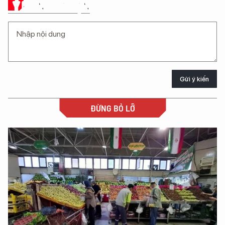
Ý KIẾN CỦA BẠN
Gửi ý kiến
ĐỪNG BỎ LỠ