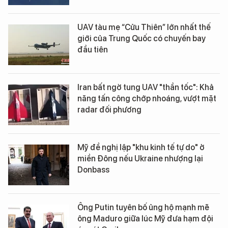
UAV tàu mẹ “Cửu Thiên” lớn nhất thế
giới của Trung Quốc có chuyến bay
đầu tiên
Iran bất ngờ tung UAV "thần tốc": Khả
năng tấn công chớp nhoáng, vượt mặt
radar đối phương
Mỹ đề nghị lập "khu kinh tế tự do" ở
miền Đông nếu Ukraine nhượng lại
Donbass
Ông Putin tuyên bố ủng hộ mạnh mẽ
ông Maduro giữa lúc Mỹ đưa hạm đội