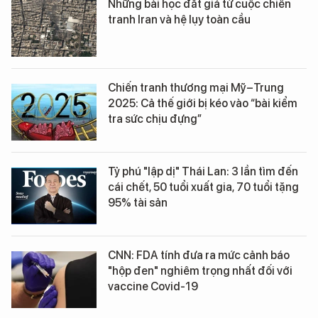
Những bài học đắt giá từ cuộc chiến
tranh Iran và hệ lụy toàn cầu
Chiến tranh thương mại Mỹ–Trung
2025: Cả thế giới bị kéo vào “bài kiểm
tra sức chịu đựng”
Tỷ phú "lập dị" Thái Lan: 3 lần tìm đến
cái chết, 50 tuổi xuất gia, 70 tuổi tặng
95% tài sản
CNN: FDA tính đưa ra mức cảnh báo
"hộp đen" nghiêm trọng nhất đối với
vaccine Covid-19