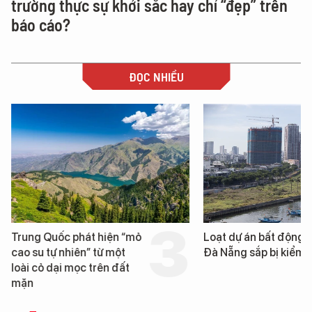
trường thực sự khởi sắc hay chỉ “đẹp” trên
báo cáo?
ĐỌC NHIỀU
Trung Quốc phát hiện “mỏ
Loạt dự án bất động 
cao su tự nhiên” từ một
Đà Nẵng sắp bị kiểm t
loài cỏ dại mọc trên đất
mặn