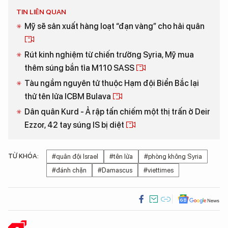
TIN LIÊN QUAN
Mỹ sẽ sản xuất hàng loạt “đạn vàng” cho hải quân
Rút kinh nghiệm từ chiến trường Syria, Mỹ mua
thêm súng bắn tỉa M110 SASS
Tàu ngầm nguyên tử thuộc Hạm đội Biển Bắc lại
thử tên lửa ICBM Bulava
Dân quân Kurd - Ả rập tấn chiếm một thị trấn ở Deir
Ezzor, 42 tay súng IS bị diệt
TỪ KHÓA:
#quân đội Israel
#tên lửa
#phòng không Syria
#đánh chặn
#Damascus
#viettimes