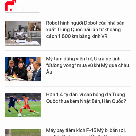
PHÂN TÍCH
Robot hình người Dobot của nhà sản
xuất Trung Quốc nấu ăn từ khoảng
cách 1.800 km bằng kính VR
Mỹ tạm dừng viện trợ, Ukraine tính
“đường vòng” mua vũ khí Mỹ qua châu
Âu
Hơn 1,4 tỷ dân, vì sao bóng đá Trung
Quốc thua kém Nhật Bản, Hàn Quốc?
Máy bay tiêm kích F-15 Mỹ bị bắn rơi,