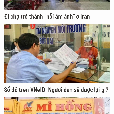
Đi chợ trở thành “nỗi ám ảnh” ở Iran
Sổ đỏ trên VNeID: Người dân sẽ được lợi gì?