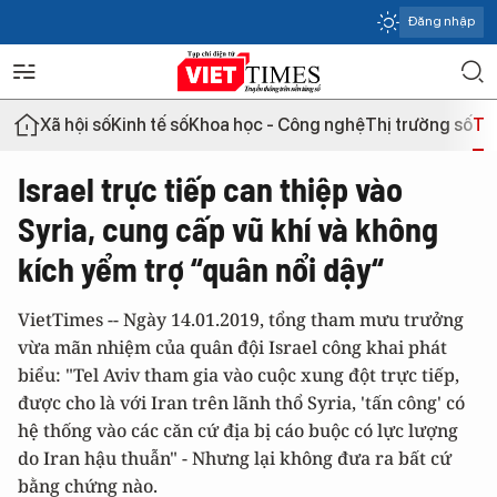
Đăng nhập
Xã hội số
Kinh tế số
Khoa học - Công nghệ
Thị trường số
Th
Israel trực tiếp can thiệp vào
Syria, cung cấp vũ khí và không
kích yểm trợ “quân nổi dậy“
VietTimes -- Ngày 14.01.2019, tổng tham mưu trưởng
vừa mãn nhiệm của quân đội Israel công khai phát
biểu: "Tel Aviv tham gia vào cuộc xung đột trực tiếp,
được cho là với Iran trên lãnh thổ Syria, 'tấn công' có
hệ thống vào các căn cứ địa bị cáo buộc có lực lượng
do Iran hậu thuẫn" - Nhưng lại không đưa ra bất cứ
bằng chứng nào.