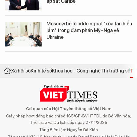
áp sát Caribe
Moscow hé lộ bước ngoặt "xóa tan hiểu
lầm" trong đàm phán Mỹ–Nga về
Ukraine
Xã hội số
Kinh tế số
Khoa học - Công nghệ
Thị trường số
Th
Cơ quan của Hội Truyền thông số Việt Nam
Giấy phép hoạt động báo chí số 165/GP-BVHTTDL do Bộ Văn hóa,
Thể thao và Du lịch cấp ngày 27/11/2025
Tổng Biên tập:
Nguyễn Bá Kiên
Tòa soạn: LK16-18, Khu đô thị Hinode Royal Park, xã Hoài Đức, Hà