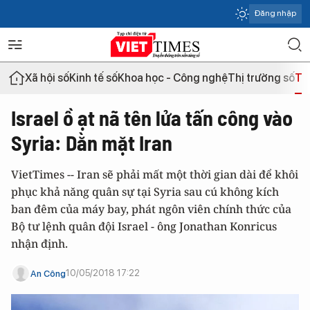
Đăng nhập
Xã hội số
Kinh tế số
Khoa học - Công nghệ
Thị trường số
Th
Israel ồ ạt nã tên lửa tấn công vào
Syria: Dằn mặt Iran
VietTimes -- Iran sẽ phải mất một thời gian dài để khôi
phục khả năng quân sự tại Syria sau cú không kích
ban đêm của máy bay, phát ngôn viên chính thức của
Bộ tư lệnh quân đội Israel - ông Jonathan Konricus
nhận định.
10/05/2018 17:22
An Công