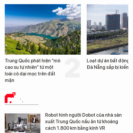
hát hiện “mỏ
Loạt dự án bất động sản ở
ên” từ một
Đà Nẵng sắp bị kiểm tra
ọc trên đất
PHÂN TÍCH
Robot hình người Dobot của nhà sản
xuất Trung Quốc nấu ăn từ khoảng
cách 1.800 km bằng kính VR