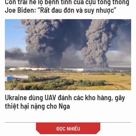
Con trai hé lộ bệnh tình của cựu tổng thống
Joe Biden: “Rất đau đớn và suy nhược”
Ukraine dùng UAV đánh các kho hàng, gây
thiệt hại nặng cho Nga
ĐỌC NHIỀU