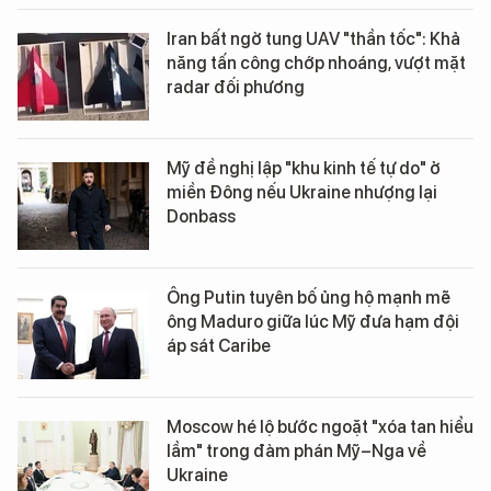
Iran bất ngờ tung UAV "thần tốc": Khả
năng tấn công chớp nhoáng, vượt mặt
radar đối phương
Mỹ đề nghị lập "khu kinh tế tự do" ở
miền Đông nếu Ukraine nhượng lại
Donbass
Ông Putin tuyên bố ủng hộ mạnh mẽ
ông Maduro giữa lúc Mỹ đưa hạm đội
áp sát Caribe
Moscow hé lộ bước ngoặt "xóa tan hiểu
lầm" trong đàm phán Mỹ–Nga về
Ukraine