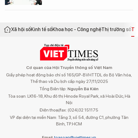
Xã hội số
Kinh tế số
Khoa học - Công nghệ
Thị trường số
Th
Cơ quan của Hội Truyền thông số Việt Nam
Giấy phép hoạt động báo chí số 165/GP-BVHTTDL do Bộ Văn hóa,
Thể thao và Du lịch cấp ngày 27/11/2025
Tổng Biên tập:
Nguyễn Bá Kiên
Tòa soạn: LK16-18, Khu đô thị Hinode Royal Park, xã Hoài Đức, Hà
Nội
Điện thoại/fax: (024)32 151175
VP đại diện tại miền Nam: Tầng 3, số 54, đường C1, phường Tân
Bình, TP.HCM
Email:
toasoan@viettimes.vn