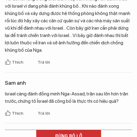
với Israel vì đang phải đánh khủng bố... Khi nào đánh xong
khủng bố và xây dựng được hệ thống phòng không thật mạnh
rồi lúc đó hãy xây các căn cứ quân sự và các nhà máy sản suất
vũ khí để đánh nhau với Israel... Còn bây giờ Iran cần phải dừng
lại để tránh chiến tranh với Israel... Vì bây giờ đánh nhau thì bất
lợi luôn thuộc về Iran và sẽ ảnh hưởng đến chiến dịch chống
khủng bố của Nga.
Thích
Trả lời
Sam anh
Israel càng đánh đồng minh Nga-Assad, trận sau lớn hơn trận
trước, chứng tỏ Ísrael đã công bố là thực thi có hiệu quả?
Thích
Trả lời
ĐỪNG BỎ LỠ