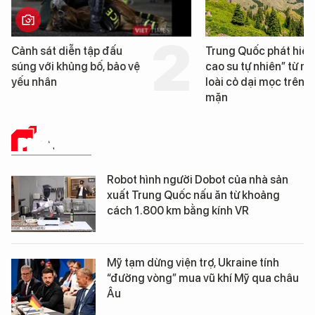
Cảnh sát diễn tập đấu
Trung Quốc phát hiện
súng với khủng bố, bảo vệ
cao su tự nhiên” từ m
yếu nhân
loài cỏ dại mọc trên đ
mặn
PHÂN TÍCH
Robot hình người Dobot của nhà sản
xuất Trung Quốc nấu ăn từ khoảng
cách 1.800 km bằng kính VR
Mỹ tạm dừng viện trợ, Ukraine tính
“đường vòng” mua vũ khí Mỹ qua châu
Âu