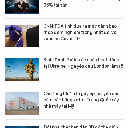
95% tài sản
CNN: FDA tính đưa ra mức cảnh báo
"hộp đen" nghiêm trọng nhất đối với
vaccine Covid-19
Binh sĩ Anh được xác nhận hoạt động
tại Ukraine, Nga yêu cầu London làm rõ
Các "ông lớn" ô tô gây áp lực, yêu cầu
cấm các hãng xe hơi Trung Quốc xây
nhà máy tại Mỹ
Đột phá chất bán dẫn 3D có thể giúp