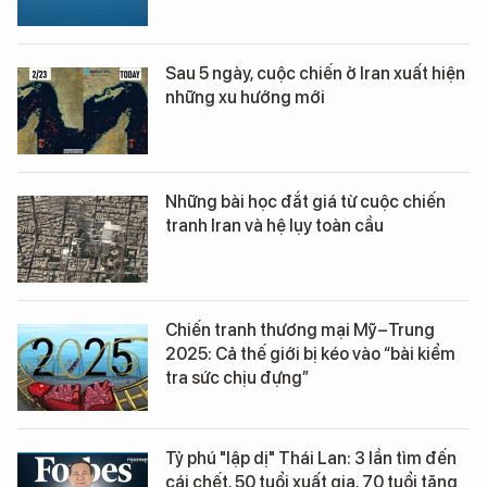
Sau 5 ngày, cuộc chiến ở Iran xuất hiện
những xu hướng mới
Những bài học đắt giá từ cuộc chiến
tranh Iran và hệ lụy toàn cầu
Chiến tranh thương mại Mỹ–Trung
2025: Cả thế giới bị kéo vào “bài kiểm
tra sức chịu đựng”
Tỷ phú "lập dị" Thái Lan: 3 lần tìm đến
cái chết, 50 tuổi xuất gia, 70 tuổi tặng