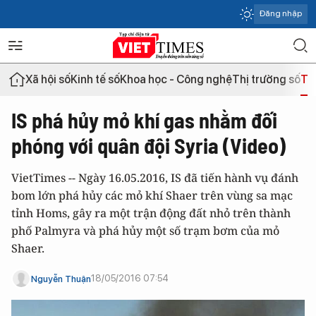
Đăng nhập
Xã hội số
Kinh tế số
Khoa học - Công nghệ
Thị trường số
Th
IS phá hủy mỏ khí gas nhằm đối
phóng với quân đội Syria (Video)
VietTimes -- Ngày 16.05.2016, IS đã tiến hành vụ đánh
bom lớn phá hủy các mỏ khí Shaer trên vùng sa mạc
tỉnh Homs, gây ra một trận động đất nhỏ trên thành
phố Palmyra và phá hủy một số trạm bơm của mỏ
Shaer.
18/05/2016 07:54
Nguyễn Thuận