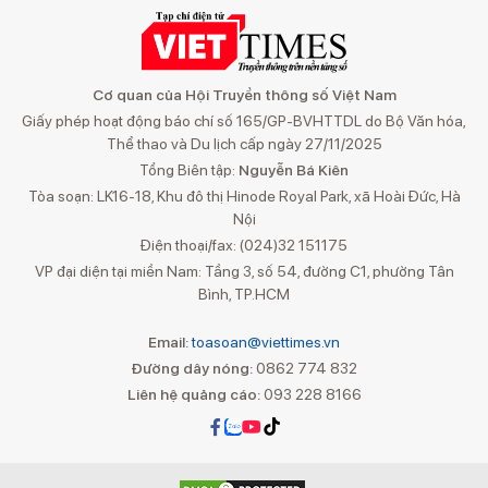
Cơ quan của Hội Truyền thông số Việt Nam
Giấy phép hoạt động báo chí số 165/GP-BVHTTDL do Bộ Văn hóa,
Thể thao và Du lịch cấp ngày 27/11/2025
Tổng Biên tập:
Nguyễn Bá Kiên
Tòa soạn: LK16-18, Khu đô thị Hinode Royal Park, xã Hoài Đức, Hà
Nội
Điện thoại/fax: (024)32 151175
VP đại diện tại miền Nam: Tầng 3, số 54, đường C1, phường Tân
Bình, TP.HCM
Email:
toasoan@viettimes.vn
Đường dây nóng:
0862 774 832
Liên hệ quảng cáo:
093 228 8166