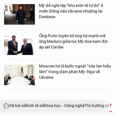
Mỹ đề nghị lập "khu kinh tế tự do" ở
miền Đông nếu Ukraine nhượng lại
Donbass
Ông Putin tuyên bố ủng hộ mạnh mẽ
ông Maduro giữa lúc Mỹ đưa hạm đội
áp sát Caribe
Moscow hé lộ bước ngoặt "xóa tan hiểu
lầm" trong đàm phán Mỹ–Nga về
Ukraine
Xã hội số
Kinh tế số
Khoa học - Công nghệ
Thị trường số
Th