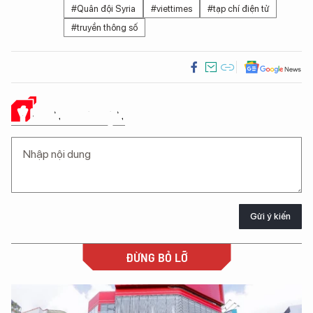
#Quân đội Syria
#viettimes
#tạp chí điện tử
#truyền thông số
Ý KIẾN CỦA BẠN
Gửi ý kiến
ĐỪNG BỎ LỠ