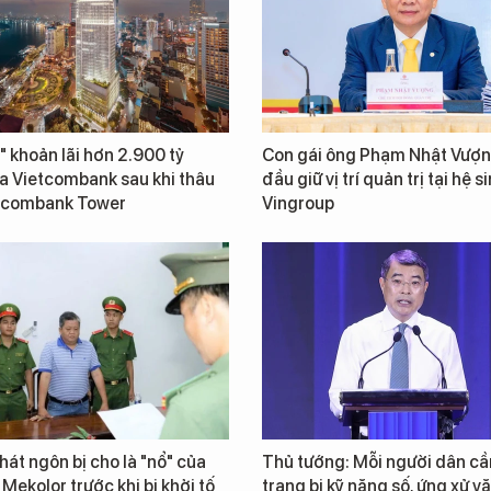
" khoản lãi hơn 2.900 tỷ
Con gái ông Phạm Nhật Vượn
a Vietcombank sau khi thâu
đầu giữ vị trí quản trị tại hệ s
tcombank Tower
Vingroup
át ngôn bị cho là "nổ" của
Thủ tướng: Mỗi người dân cầ
 Mekolor trước khi bị khởi tố
trang bị kỹ năng số, ứng xử v