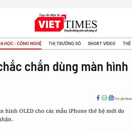
A HỌC - CÔNG NGHỆ
THỊ TRƯỜNG SỐ
SHORT VIDEO
THẾ 
 chắc chắn dùng màn hình
àn hình OLED cho các mẫu iPhone thế hệ mới do
nhận.