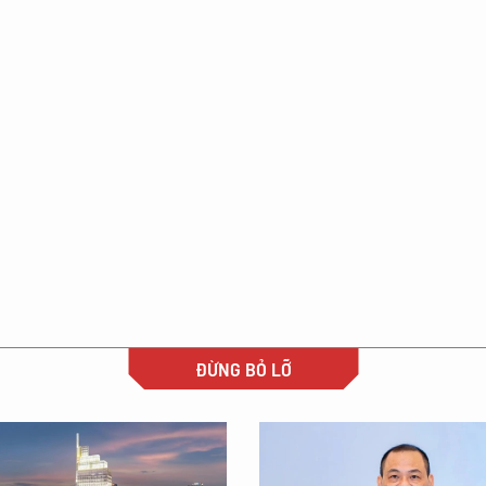
ĐỪNG BỎ LỠ