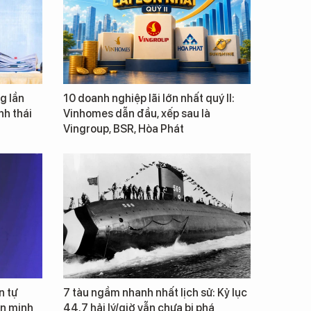
g lần
10 doanh nghiệp lãi lớn nhất quý II:
inh thái
Vinhomes dẫn đầu, xếp sau là
Vingroup, BSR, Hòa Phát
n tự
7 tàu ngầm nhanh nhất lịch sử: Kỷ lục
ăn minh
44,7 hải lý/giờ vẫn chưa bị phá