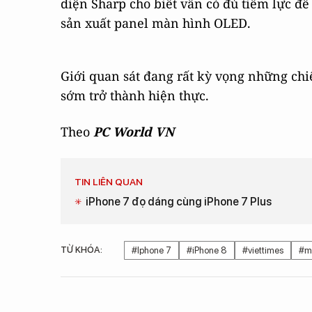
diện Sharp cho biết vẫn có đủ tiềm lực đ
sản xuất panel màn hình OLED.
Giới quan sát đang rất kỳ vọng những chi
sớm trở thành hiện thực.
Theo
PC World VN
TIN LIÊN QUAN
iPhone 7 đọ dáng cùng iPhone 7 Plus
TỪ KHÓA:
#Iphone 7
#iPhone 8
#viettimes
#m