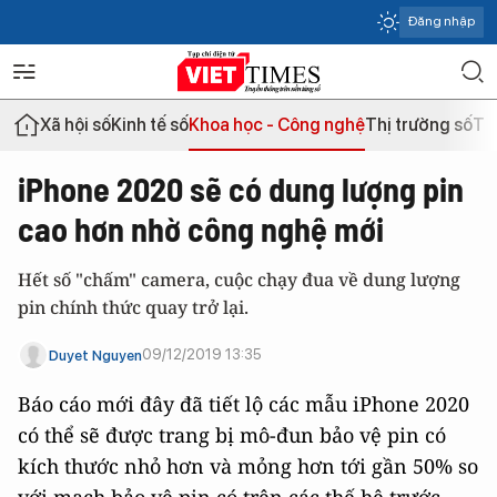
Đăng nhập
Xã hội số
Kinh tế số
Khoa học - Công nghệ
Thị trường số
Th
iPhone 2020 sẽ có dung lượng pin
cao hơn nhờ công nghệ mới
Hết số "chấm" camera, cuộc chạy đua về dung lượng
pin chính thức quay trở lại.
09/12/2019 13:35
Duyet Nguyen
Báo cáo mới đây đã tiết lộ các mẫu iPhone 2020
có thể sẽ được trang bị mô-đun bảo vệ pin có
kích thước nhỏ hơn và mỏng hơn tới gần 50% so