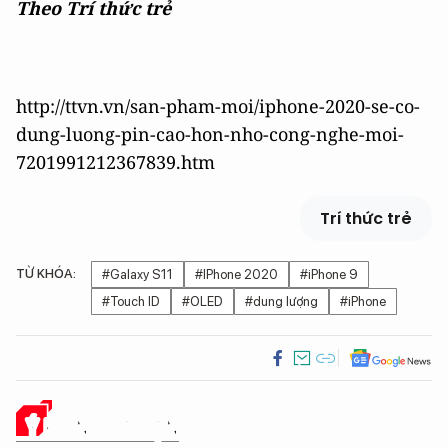
Theo Trí thức trẻ
http://ttvn.vn/san-pham-moi/iphone-2020-se-co-
dung-luong-pin-cao-hon-nho-cong-nghe-moi-
7201991212367839.htm
Trí thức trẻ
TỪ KHÓA:
#Galaxy S11
#IPhone 2020
#iPhone 9
#Touch ID
#OLED
#dung lượng
#iPhone
Ý KIẾN CỦA BẠN