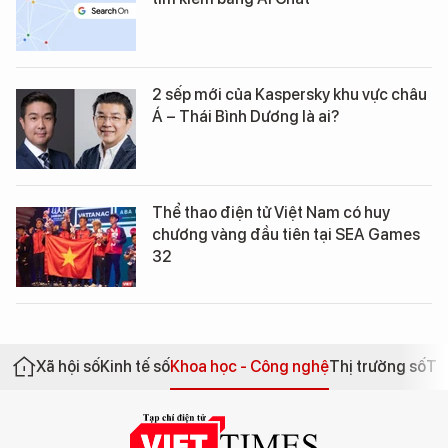
2 sếp mới của Kaspersky khu vực châu
Á – Thái Bình Dương là ai?
Thể thao điện tử Việt Nam có huy
chương vàng đầu tiên tại SEA Games
32
Xã hội số
Kinh tế số
Khoa học - Công nghệ
Thị trường số
Th