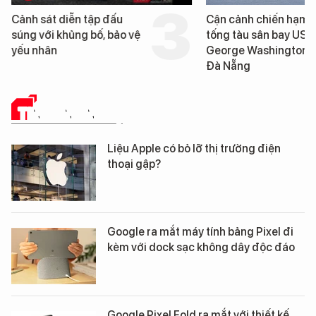
Cảnh sát diễn tập đấu
Cận cảnh chiến hạm 
súng với khủng bố, bảo vệ
tống tàu sân bay USS
yếu nhân
George Washington 
Đà Nẵng
TIN CÔNG NGHỆ
Liệu Apple có bỏ lỡ thị trường điện
thoại gập?
Google ra mắt máy tính bảng Pixel đi
kèm với dock sạc không dây độc đáo
Google Pixel Fold ra mắt với thiết kế