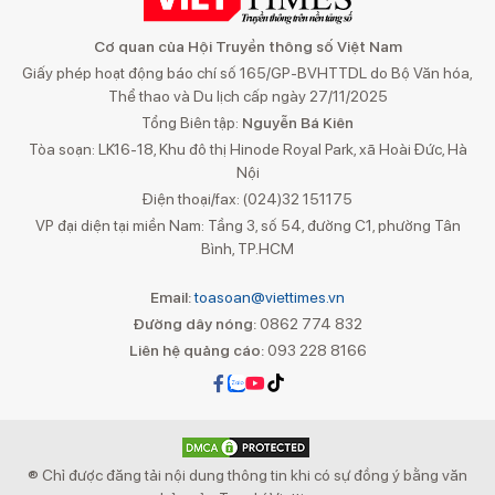
Cơ quan của Hội Truyền thông số Việt Nam
Giấy phép hoạt động báo chí số 165/GP-BVHTTDL do Bộ Văn hóa,
Thể thao và Du lịch cấp ngày 27/11/2025
Tổng Biên tập:
Nguyễn Bá Kiên
Tòa soạn: LK16-18, Khu đô thị Hinode Royal Park, xã Hoài Đức, Hà
Nội
Điện thoại/fax: (024)32 151175
VP đại diện tại miền Nam: Tầng 3, số 54, đường C1, phường Tân
Bình, TP.HCM
Email:
toasoan@viettimes.vn
Đường dây nóng:
0862 774 832
Liên hệ quảng cáo:
093 228 8166
® Chỉ được đăng tải nội dung thông tin khi có sự đồng ý bằng văn