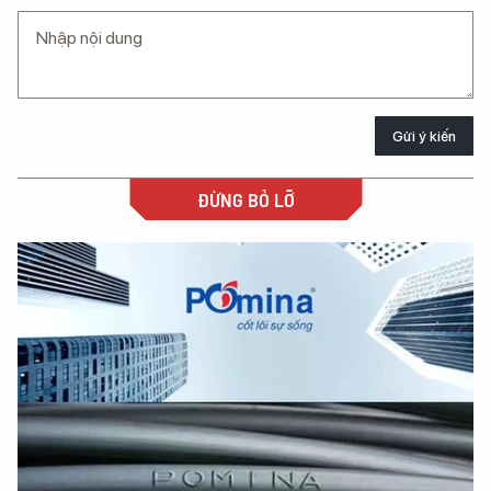
Gửi ý kiến
ĐỪNG BỎ LỠ