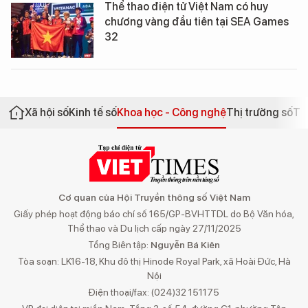
Thể thao điện tử Việt Nam có huy
chương vàng đầu tiên tại SEA Games
32
Xã hội số
Kinh tế số
Khoa học - Công nghệ
Thị trường số
Th
Cơ quan của Hội Truyền thông số Việt Nam
Giấy phép hoạt động báo chí số 165/GP-BVHTTDL do Bộ Văn hóa,
Thể thao và Du lịch cấp ngày 27/11/2025
Tổng Biên tập:
Nguyễn Bá Kiên
Tòa soạn: LK16-18, Khu đô thị Hinode Royal Park, xã Hoài Đức, Hà
Nội
Điện thoại/fax: (024)32 151175