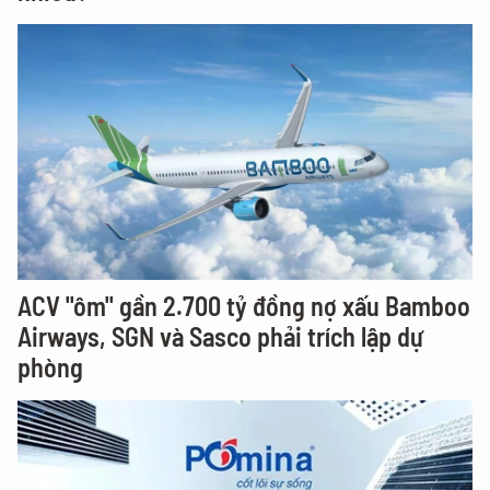
ACV "ôm" gần 2.700 tỷ đồng nợ xấu Bamboo
Airways, SGN và Sasco phải trích lập dự
phòng