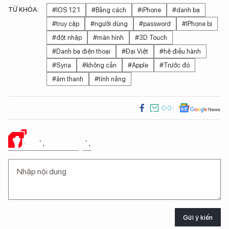
TỪ KHÓA:
#IOS 12.1
#Bằng cách
#iPhone
#danh bạ
#truy cập
#người dùng
#password
#IPhone bị
#đột nhập
#màn hình
#3D Touch
#Danh bạ điện thoại
#Đại Việt
#hệ điều hành
#Syria
#không cần
#Apple
#Trước đó
#âm thanh
#tính năng
Ý KIẾN CỦA BẠN
Gửi ý kiến