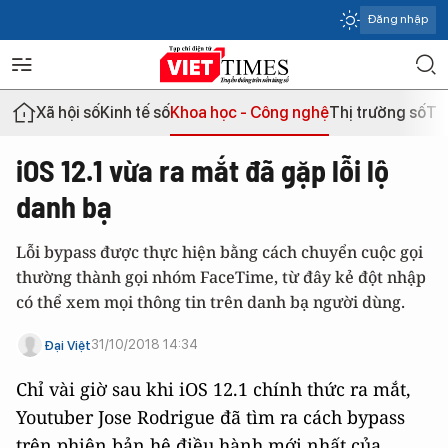
Đăng nhập
Xã hội số
Kinh tế số
Khoa học - Công nghệ
Thị trường số
Th
iOS 12.1 vừa ra mắt đã gặp lỗi lộ
danh bạ
Lỗi bypass được thực hiện bằng cách chuyển cuộc gọi
thường thành gọi nhóm FaceTime, từ đây kẻ đột nhập
có thể xem mọi thông tin trên danh bạ người dùng.
31/10/2018 14:34
Đại Việt
Chỉ vài giờ sau khi iOS 12.1 chính thức ra mắt,
Youtuber Jose Rodrigue đã tìm ra cách bypass
trên phiên bản hệ điều hành mới nhất của