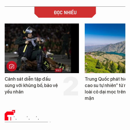
ĐỌC NHIỀU
Cảnh sát diễn tập đấu
Trung Quốc phát hiện
súng với khủng bố, bảo vệ
cao su tự nhiên” từ m
yếu nhân
loài cỏ dại mọc trên đ
mặn
TIN CÔNG NGHỆ