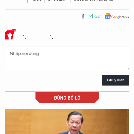
Ý KIẾN CỦA BẠN
Gửi ý kiến
ĐỪNG BỎ LỠ