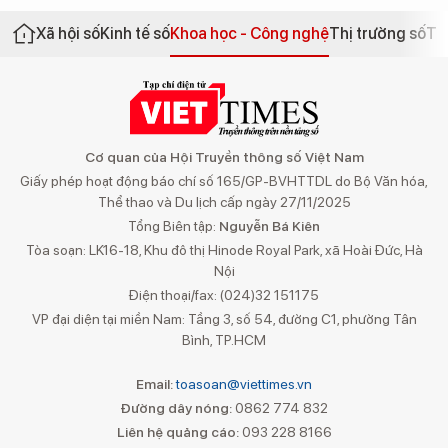
Xã hội số
Kinh tế số
Khoa học - Công nghệ
Thị trường số
Th
Cơ quan của Hội Truyền thông số Việt Nam
Giấy phép hoạt động báo chí số 165/GP-BVHTTDL do Bộ Văn hóa,
Thể thao và Du lịch cấp ngày 27/11/2025
Tổng Biên tập:
Nguyễn Bá Kiên
Tòa soạn: LK16-18, Khu đô thị Hinode Royal Park, xã Hoài Đức, Hà
Nội
Điện thoại/fax: (024)32 151175
VP đại diện tại miền Nam: Tầng 3, số 54, đường C1, phường Tân
Bình, TP.HCM
Email:
toasoan@viettimes.vn
Đường dây nóng:
0862 774 832
Liên hệ quảng cáo:
093 228 8166