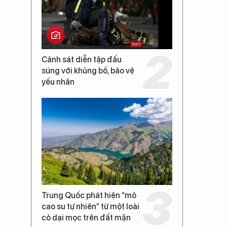
Cảnh sát diễn tập đấu
súng với khủng bố, bảo vệ
yếu nhân
Trung Quốc phát hiện “mỏ
cao su tự nhiên” từ một loài
cỏ dại mọc trên đất mặn