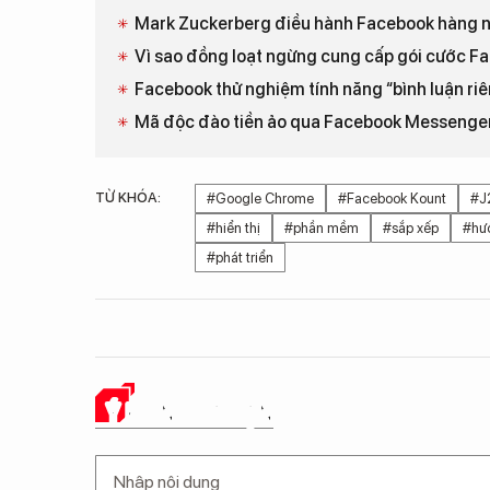
Mark Zuckerberg điều hành Facebook hàng n
Vì sao đồng loạt ngừng cung cấp gói cước F
Facebook thử nghiệm tính năng “bình luận riên
Mã độc đào tiền ảo qua Facebook Messenger
TỪ KHÓA:
#Google Chrome
#Facebook Kount
#J
#hiển thị
#phần mềm
#sắp xếp
#hư
#phát triển
Ý KIẾN CỦA BẠN