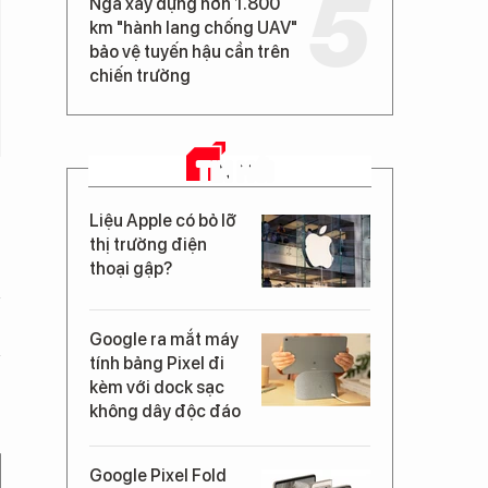
Nga xây dựng hơn 1.800
km "hành lang chống UAV"
bảo vệ tuyến hậu cần trên
chiến trường
TIN MỚI
Liệu Apple có bỏ lỡ
thị trường điện
thoại gập?
Google ra mắt máy
tính bảng Pixel đi
kèm với dock sạc
không dây độc đáo
Google Pixel Fold