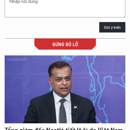
Gửi ý kiến
ĐỪNG BỎ LỠ