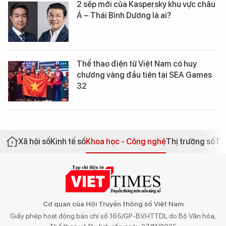
2 sếp mới của Kaspersky khu vực châu
Á – Thái Bình Dương là ai?
Thể thao điện tử Việt Nam có huy
chương vàng đầu tiên tại SEA Games
32
Xã hội số
Kinh tế số
Khoa học - Công nghệ
Thị trường số
Th
Cơ quan của Hội Truyền thông số Việt Nam
Giấy phép hoạt động báo chí số 165/GP-BVHTTDL do Bộ Văn hóa,