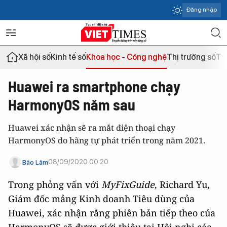
Đăng nhập
Xã hội số
Kinh tế số
Khoa học - Công nghệ
Thị trường số
Th
Huawei ra smartphone chạy
HarmonyOS năm sau
Huawei xác nhận sẽ ra mắt điện thoại chạy
HarmonyOS do hãng tự phát triển trong năm 2021.
08/09/2020 00:20
Bảo Lâm
Trong phỏng vấn với
MyFixGuide
, Richard Yu,
Giám đốc mảng Kinh doanh Tiêu dùng của
Huawei, xác nhận rằng phiên bản tiếp theo của