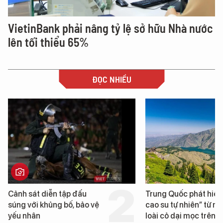
VietinBank phải nâng tỷ lệ sở hữu Nhà nước
lên tối thiểu 65%
ĐỌC NHIỀU
Cảnh sát diễn tập đấu
Trung Quốc phát hiện
súng với khủng bố, bảo vệ
cao su tự nhiên” từ m
yếu nhân
loài cỏ dại mọc trên đ