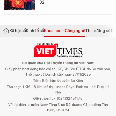
32
Xã hội số
Kinh tế số
Khoa học - Công nghệ
Thị trường số
Th
Cơ quan của Hội Truyền thông số Việt Nam
Giấy phép hoạt động báo chí số 165/GP-BVHTTDL do Bộ Văn hóa,
Thể thao và Du lịch cấp ngày 27/11/2025
Tổng Biên tập:
Nguyễn Bá Kiên
Tòa soạn: LK16-18, Khu đô thị Hinode Royal Park, xã Hoài Đức, Hà
Nội
Điện thoại/fax: (024)32 151175
VP đại diện tại miền Nam: Tầng 3, số 54, đường C1, phường Tân
Bình, TP.HCM