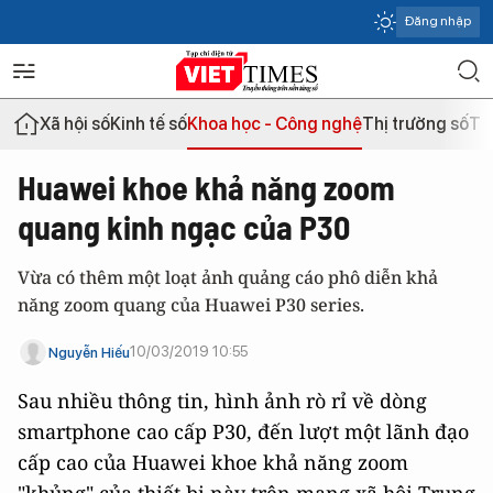
Đăng nhập
Xã hội số
Kinh tế số
Khoa học - Công nghệ
Thị trường số
Th
Huawei khoe khả năng zoom
quang kinh ngạc của P30
Vừa có thêm một loạt ảnh quảng cáo phô diễn khả
năng zoom quang của Huawei P30 series.
10/03/2019 10:55
Nguyễn Hiếu
Sau nhiều thông tin, hình ảnh rò rỉ về dòng
smartphone cao cấp P30, đến lượt một lãnh đạo
cấp cao của Huawei khoe khả năng zoom