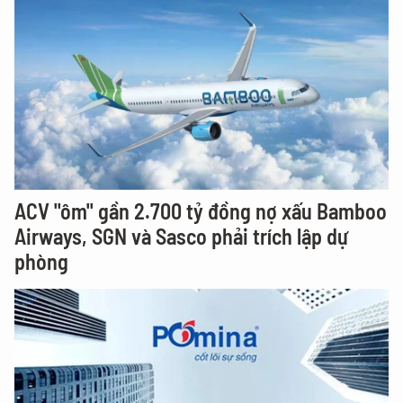
ACV "ôm" gần 2.700 tỷ đồng nợ xấu Bamboo
Airways, SGN và Sasco phải trích lập dự
phòng