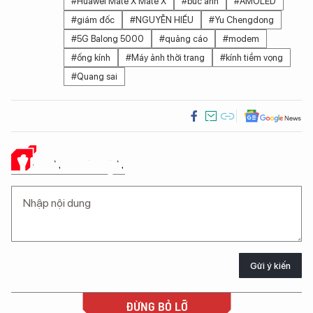
#Huawei Mate X Mate X
#bức ảnh
#AMOLED
#giám đốc
#NGUYỄN HIẾU
#Yu Chengdong
#5G Balong 5000
#quảng cáo
#modem
#ống kính
#Máy ảnh thời trang
#kính tiềm vọng
#Quang sai
Ý KIẾN CỦA BẠN
Gửi ý kiến
ĐỪNG BỎ LỠ