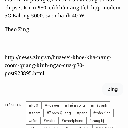
chipset Kirin 980, có khả năng tích hợp modem
5G Balong 5000, sạc nhanh 40 W.
Theo Zing
http://news.zing.vn/huawei-khoe-kha-nang-
zoom-quang-kinh-ngac-cua-p30-
post923895.html
Zing
TỪ KHÓA:
#P30
#Huawei
#Tiềm vọng
#máy ảnh
#zoom
#Zoom Quang
#paris
#màn hình
#rò rỉ
#weibo
#smartphone
#trang bị