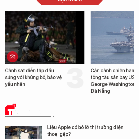
Cảnh sát diễn tập đấu
Cận cảnh chiến hạm 
súng với khủng bố, bảo vệ
tống tàu sân bay USS
yếu nhân
George Washington 
Đà Nẵng
TIN CÔNG NGHỆ
Liệu Apple có bỏ lỡ thị trường điện
thoại gập?