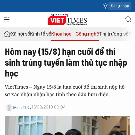
Đăng nhập
Xã hội số
Kinh tế số
Khoa học - Công nghệ
Thị trường số
Th
Hôm nay (15/8) hạn cuối để thí
sinh trúng tuyển làm thủ tục nhập
học
VietTimes -- Ngày 15/8 là hạn cuối để thí sinh nộp hồ
sơ xác nhận nhập học tính theo dấu bưu điện.
15/08/2019 09:04
Minh Thúy