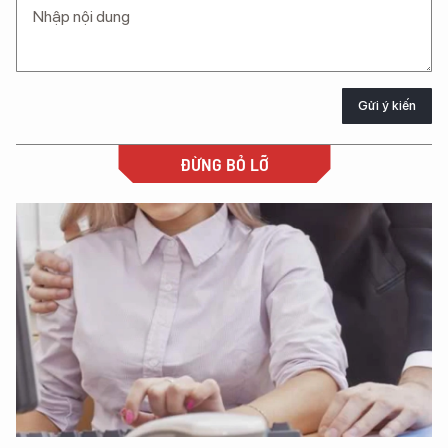
Gửi ý kiến
ĐỪNG BỎ LỠ