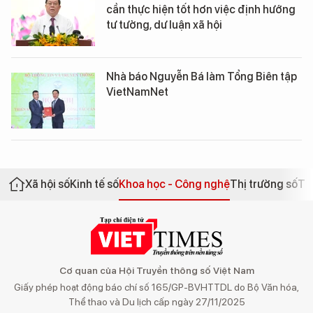
cần thực hiện tốt hơn việc định hướng
tư tưởng, dư luận xã hội
Nhà báo Nguyễn Bá làm Tổng Biên tập
VietNamNet
Xã hội số
Kinh tế số
Khoa học - Công nghệ
Thị trường số
Th
Cơ quan của Hội Truyền thông số Việt Nam
Giấy phép hoạt động báo chí số 165/GP-BVHTTDL do Bộ Văn hóa,
Thể thao và Du lịch cấp ngày 27/11/2025