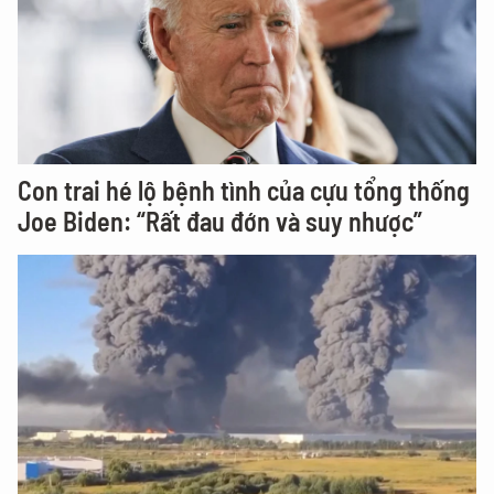
Con trai hé lộ bệnh tình của cựu tổng thống
Joe Biden: “Rất đau đớn và suy nhược”