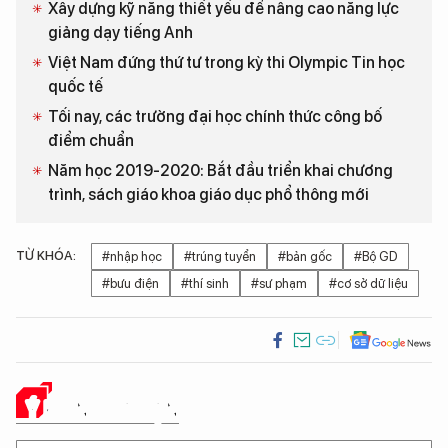
Xây dựng kỹ năng thiết yếu để nâng cao năng lực
giảng dạy tiếng Anh
Việt Nam đứng thứ tư trong kỳ thi Olympic Tin học
quốc tế
Tối nay, các trường đại học chính thức công bố
điểm chuẩn
Năm học 2019-2020: Bắt đầu triển khai chương
trình, sách giáo khoa giáo dục phổ thông mới
TỪ KHÓA:
#nhập học
#trúng tuyển
#bản gốc
#Bộ GD
#bưu điện
#thí sinh
#sư phạm
#cơ sở dữ liệu
Ý KIẾN CỦA BẠN