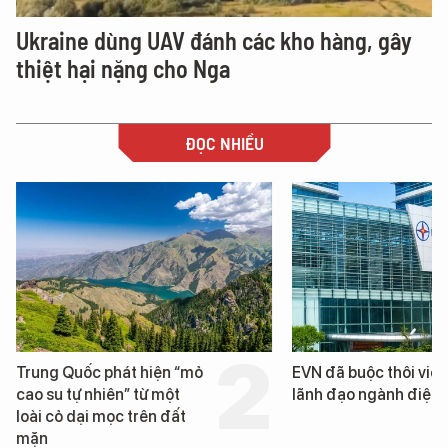
Ukraine dùng UAV đánh các kho hàng, gây
thiệt hại nặng cho Nga
ĐỌC NHIỀU
EVN đã buộc thôi việc 3
Loạt dự án bất động 
lãnh đạo ngành điện
Đà Nẵng sắp bị kiểm t