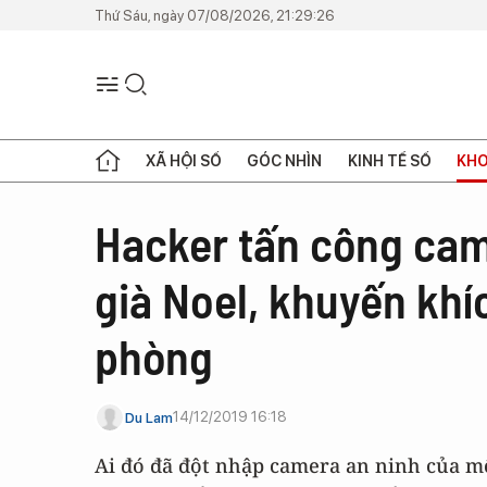
Thứ Sáu, ngày 07/08/2026, 21:29:26
XÃ HỘI SỐ
GÓC NHÌN
KINH TẾ SỐ
KHO
Hacker tấn công cam
già Noel, khuyến khí
phòng
14/12/2019 16:18
Du Lam
Ai đó đã đột nhập camera an ninh của một