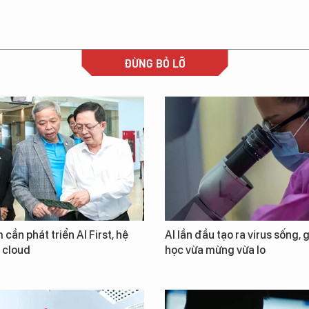
ĐỪNG BỎ LỠ
 cần phát triển AI First, hệ
AI lần đầu tạo ra virus sống, 
i cloud
học vừa mừng vừa lo