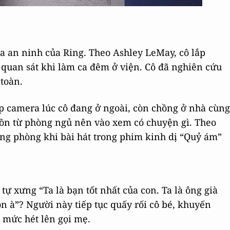
ra an ninh của Ring. Theo Ashley LeMay, cô lắp
 quan sát khi làm ca đêm ở viện. Cô đã nghiên cứu
toàn.
p camera lúc cô đang ở ngoài, còn chồng ở nhà cùng
g ồn từ phòng ngủ nên vào xem có chuyện gì. Theo
rong phòng khi bài hát trong phim kinh dị “Quỷ ám”
ự xưng “Ta là bạn tốt nhất của con. Ta là ông già
n à”? Người này tiếp tục quấy rối cô bé, khuyến
 mức hét lên gọi mẹ.