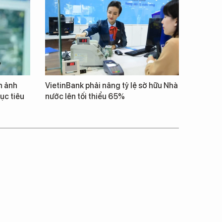
h ảnh
VietinBank phải nâng tỷ lệ sở hữu Nhà
ục tiêu
nước lên tối thiểu 65%