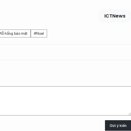
ICTNews
#lỗ hổng bảo mật
#Noel
Gửi ý kiến