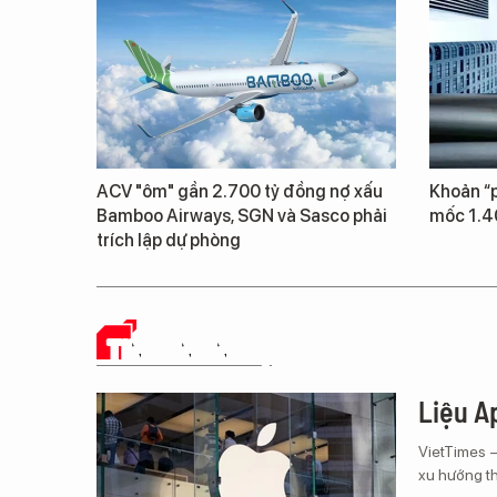
ACV "ôm" gần 2.700 tỷ đồng nợ xấu
Khoản “p
Bamboo Airways, SGN và Sasco phải
mốc 1.4
trích lập dự phòng
TIN CÔNG NGHỆ
Liệu Ap
VietTimes 
xu hướng th