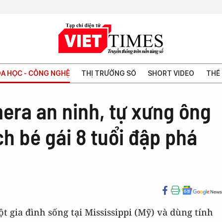
A HỌC - CÔNG NGHỆ
THỊ TRƯỜNG SỐ
SHORT VIDEO
THẾ 
era an ninh, tự xưng ông
ch bé gái 8 tuổi đập phá
 gia đình sống tại Mississippi (Mỹ) và dùng tính