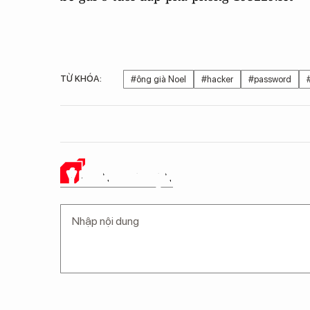
TỪ KHÓA:
#ông già Noel
#hacker
#password
Ý KIẾN CỦA BẠN