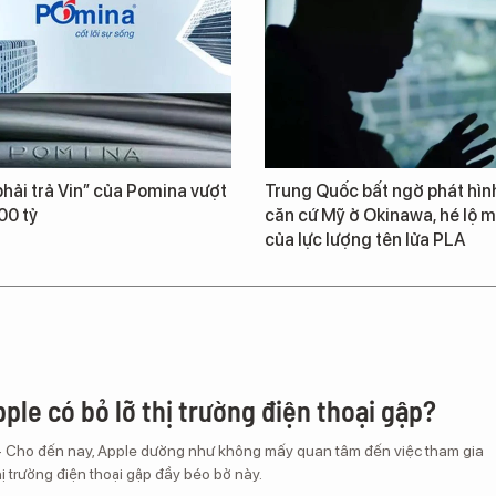
hải trả Vin” của Pomina vượt
Trung Quốc bất ngờ phát hìn
00 tỷ
căn cứ Mỹ ở Okinawa, hé lộ m
của lực lượng tên lửa PLA
ple có bỏ lỡ thị trường điện thoại gập?
– Cho đến nay, Apple dường như không mấy quan tâm đến việc tham gia
ị trường điện thoại gập đầy béo bở này.