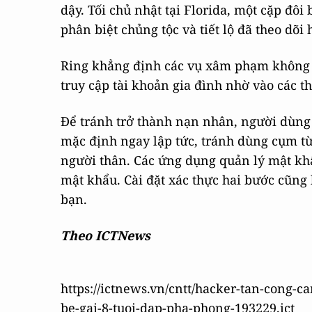
dậy. Tối chủ nhật tại Florida, một cặp đô
phân biệt chủng tộc và tiết lộ đã theo dõi
Ring khẳng định các vụ xâm phạm không p
truy cập tài khoản gia đình nhờ vào các t
Để tránh trở thành nạn nhân, người dùng
mặc định ngay lập tức, tránh dùng cụm từ
người thân. Các ứng dụng quản lý mật kh
mật khẩu. Cài đặt xác thực hai bước cũng
bạn.
Theo ICTNews
https://ictnews.vn/cntt/hacker-tan-cong-
be-gai-8-tuoi-dap-pha-phong-193229.ict