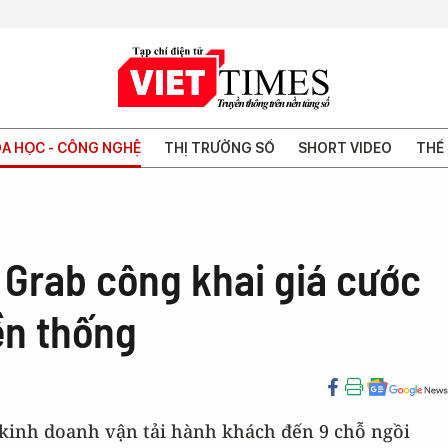
A HỌC - CÔNG NGHỆ
THỊ TRƯỜNG SỐ
SHORT VIDEO
THẾ 
 Grab công khai giá cước
ền thống
 kinh doanh vận tải hành khách đến 9 chỗ ngồi