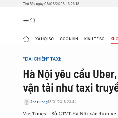
Thứ Bảy, ngày 08/08/2026, 13:23:18
XÃ HỘI SỐ
GÓC NHÌN
KINH TẾ SỐ
KHO
“ĐẠI CHIẾN” TAXI:
Hà Nội yêu cầu Uber,
vận tải như taxi truy
18/01/2018 23:44
Ánh Dương
VietTimes -- Sở GTVT Hà Nội xác định xe