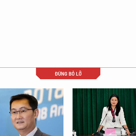
ĐỪNG BỎ LỠ