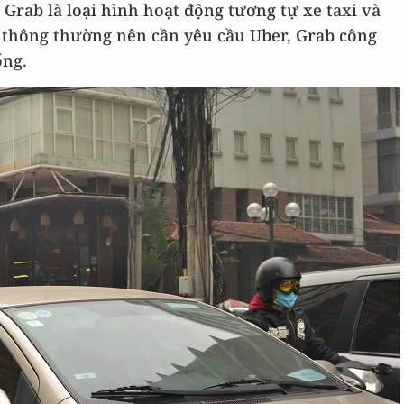
Grab là loại hình hoạt động tương tự xe taxi và
xi thông thường nên cần yêu cầu Uber, Grab công
ống.