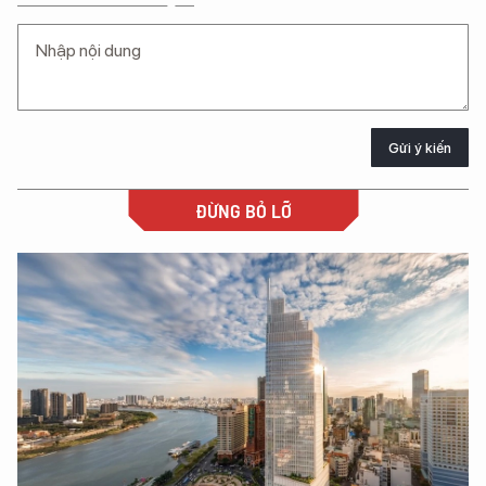
Gửi ý kiến
ĐỪNG BỎ LỠ