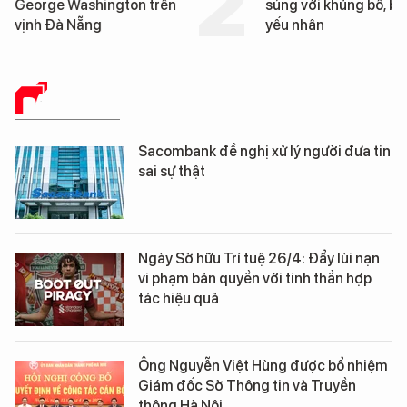
súng với khủng bố, bảo vệ
tàu sân bay U
yếu nhân
Washington v
Nẵng
BÁO CHÍ SỐ
Sacombank đề nghị xử lý người đưa tin
sai sự thật
Ngày Sở hữu Trí tuệ 26/4: Đẩy lùi nạn
vi phạm bản quyền với tinh thần hợp
tác hiệu quả
Ông Nguyễn Việt Hùng được bổ nhiệm
Giám đốc Sở Thông tin và Truyền
thông Hà Nội