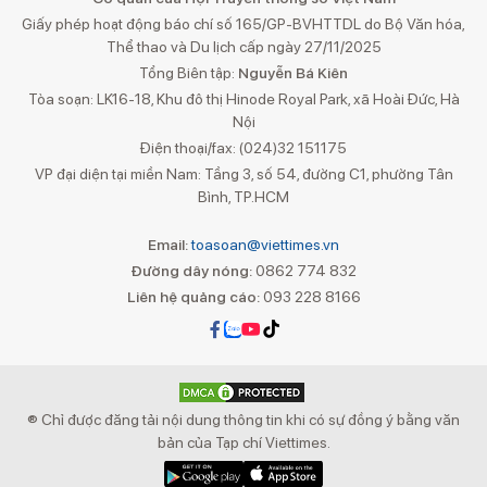
Giấy phép hoạt động báo chí số 165/GP-BVHTTDL do Bộ Văn hóa,
Thể thao và Du lịch cấp ngày 27/11/2025
Tổng Biên tập:
Nguyễn Bá Kiên
Tòa soạn: LK16-18, Khu đô thị Hinode Royal Park, xã Hoài Đức, Hà
Nội
Điện thoại/fax: (024)32 151175
VP đại diện tại miền Nam: Tầng 3, số 54, đường C1, phường Tân
Bình, TP.HCM
Email:
toasoan@viettimes.vn
Đường dây nóng:
0862 774 832
Liên hệ quảng cáo:
093 228 8166
® Chỉ được đăng tải nội dung thông tin khi có sự đồng ý bằng văn
bản của Tạp chí Viettimes.