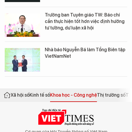
Trưởng ban Tuyên giáo TW: Báo chí
cần thực hiện tốt hơn việc định hướng
tư tưởng, dư luận xã hội
Nhà báo Nguyễn Bá làm Tổng Biên tập
VietNamNet
Xã hội số
Kinh tế số
Khoa học - Công nghệ
Thị trường số
Th
Cơ quan của Hội Truyền thông số Việt Nam