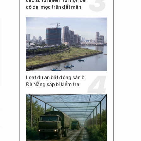
cao su tự nhiên” từ một loài
cỏ dại mọc trên đất mặn
Loạt dự án bất động sản ở
Đà Nẵng sắp bị kiểm tra