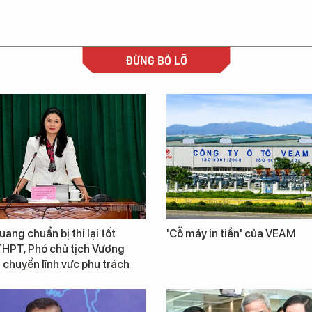
ĐỪNG BỎ LỠ
ang chuẩn bị thi lại tốt
'Cỗ máy in tiền' của VEAM
THPT, Phó chủ tịch Vương
chuyển lĩnh vực phụ trách