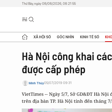
Thứ Bảy, ngày 08/08/2026, 08:21:55
XÃ HỘI SỐ
GÓC NHÌN
KINH TẾ SỐ
KHO
Hà Nội công khai các
được cấp phép
05/07/2019 09:31
Minh Thúy
VietTimes -- Ngày 5/7, Sở GD&ĐT Hà Nội 
trên địa bàn TP. Hà Nội tính đến tháng 7/