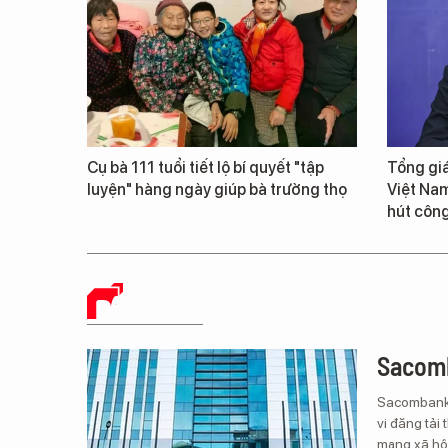
Cụ bà 111 tuổi tiết lộ bí quyết "tập
Tổng giá
luyện" hàng ngày giúp bà trường thọ
Việt Nam
hút công
BÁO CHÍ SỐ
Sacomb
Sacombank 
vi đăng tải 
mạng xã hội