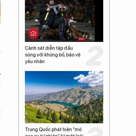
p
Cảnh sát diễn tập đấu
u
súng với khủng bố, bảo vệ
yếu nhân
ư
ý
i
o
D
Trung Quốc phát hiện “mỏ
n