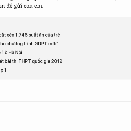
on để gửi con em.
ắt xén 1.746 suất ăn của trẻ
cho chương trình GDPT mới”
 1 ở Hà Nội
ét bài thi THPT quốc gia 2019
p 1