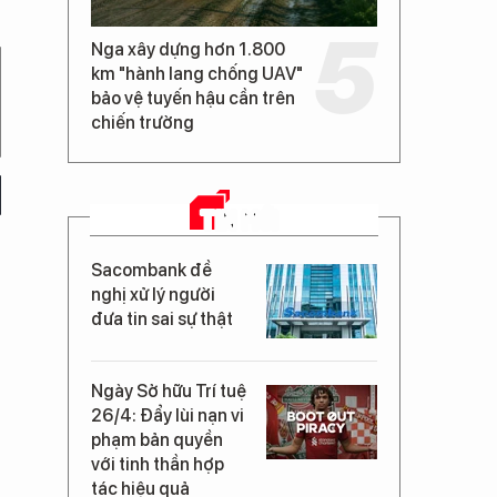
Nga xây dựng hơn 1.800
km "hành lang chống UAV"
bảo vệ tuyến hậu cần trên
chiến trường
TIN MỚI
Sacombank đề
nghị xử lý người
đưa tin sai sự thật
Ngày Sở hữu Trí tuệ
26/4: Đẩy lùi nạn vi
phạm bản quyền
với tinh thần hợp
tác hiệu quả