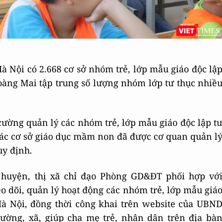
Hà Nội có 2.668 cơ sở nhóm trẻ, lớp mẫu giáo độc lậ
oàng Mai tập trung số lượng nhóm lớp tư thục nhiề
ường quản lý các nhóm trẻ, lớp mẫu giáo độc lập t
 các cơ sở giáo dục mầm non đã được cơ quan quản l
uy định.
uyện, thị xã chỉ đạo Phòng GD&ĐT phối hợp vớ
eo dõi, quản lý hoạt động các nhóm trẻ, lớp mẫu giá
Hà Nội, đồng thời công khai trên website của UBN
ường, xã, giúp cha mẹ trẻ, nhân dân trên địa bà