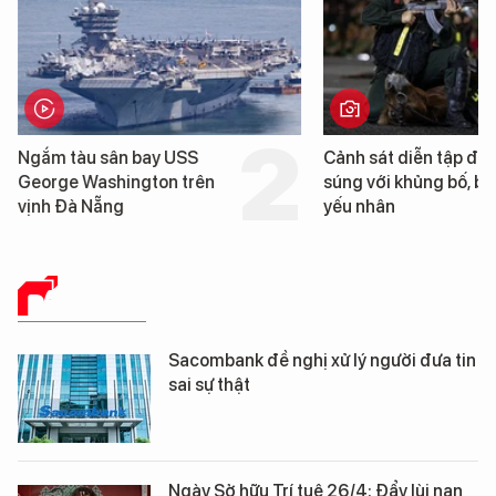
Ngắm tàu sân bay USS
Cảnh sát diễn tập đấu
George Washington trên
súng với khủng bố, bảo 
vịnh Đà Nẵng
yếu nhân
BÁO CHÍ SỐ
Sacombank đề nghị xử lý người đưa tin
sai sự thật
Ngày Sở hữu Trí tuệ 26/4: Đẩy lùi nạn