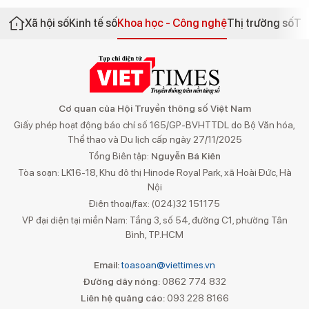
Xã hội số
Kinh tế số
Khoa học - Công nghệ
Thị trường số
Th
Cơ quan của Hội Truyền thông số Việt Nam
Giấy phép hoạt động báo chí số 165/GP-BVHTTDL do Bộ Văn hóa,
Thể thao và Du lịch cấp ngày 27/11/2025
Tổng Biên tập:
Nguyễn Bá Kiên
Tòa soạn: LK16-18, Khu đô thị Hinode Royal Park, xã Hoài Đức, Hà
Nội
Điện thoại/fax: (024)32 151175
VP đại diện tại miền Nam: Tầng 3, số 54, đường C1, phường Tân
Bình, TP.HCM
Email:
toasoan@viettimes.vn
Đường dây nóng:
0862 774 832
Liên hệ quảng cáo:
093 228 8166