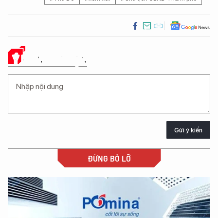
Ý KIẾN CỦA BẠN
Gửi ý kiến
ĐỪNG BỎ LỠ