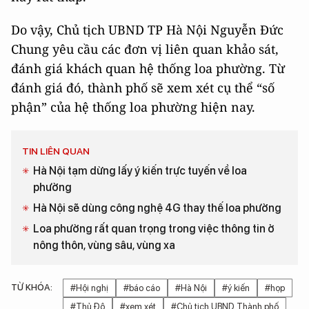
Do vậy, Chủ tịch UBND TP Hà Nội Nguyễn Đức
Chung yêu cầu các đơn vị liên quan khảo sát,
đánh giá khách quan hệ thống loa phường. Từ
đánh giá đó, thành phố sẽ xem xét cụ thể “số
phận” của hệ thống loa phường hiện nay.
TIN LIÊN QUAN
Hà Nội tạm dừng lấy ý kiến trực tuyến về loa
phường
Hà Nội sẽ dùng công nghệ 4G thay thế loa phường
Loa phường rất quan trọng trong việc thông tin ở
nông thôn, vùng sâu, vùng xa
TỪ KHÓA:
#Hội nghị
#báo cáo
#Hà Nội
#ý kiến
#họp
#Thủ Đô
#xem xét
#Chủ tịch UBND Thành phố