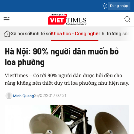
Đăng nhập
Xã hội số
Kinh tế số
Khoa học - Công nghệ
Thị trường số
Th
Hà Nội: 90% người dân muốn bỏ
loa phường
VietTimes -- Có tới 90% người dân được hỏi đều cho
rằng không nên thiết duy trì loa phường như hiện nay.
25/02/2017 07:31
Minh Quang