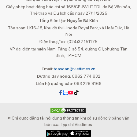
Giấy phép hoạt động báo chí số 165/GP-BVHTTDL do Bộ Văn hóa,
Thể thao và Du lịch cấp ngày 27/11/2025
Tổng Biên tập:
Nguyễn Bá Kiên
Tòa soạn: LK16-18, Khu đô thị Hinode Royal Park, xã Hoài Đức, Hà
Nội
Điện thoại/fax: (024)32 151175
VP đại diện tại miền Nam: Tầng 3, số 54, đường C1, phường Tân
Bình, TP.HCM
Email:
toasoan@viettimes.vn
Đường dây nóng:
0862 774 832
Liên hệ quảng cáo:
093 228 8166
® Chỉ được đăng tải nội dung thông tin khi có sự đồng ý bằng văn
bản của Tạp chí Viettimes.