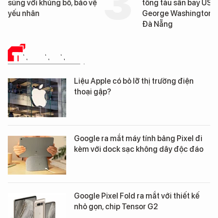
súng với khủng bố, bảo vệ
tống tàu sân bay USS
yếu nhân
George Washington 
Đà Nẵng
TIN CÔNG NGHỆ
Liệu Apple có bỏ lỡ thị trường điện
thoại gập?
Google ra mắt máy tính bảng Pixel đi
kèm với dock sạc không dây độc đáo
Google Pixel Fold ra mắt với thiết kế
nhỏ gọn, chip Tensor G2