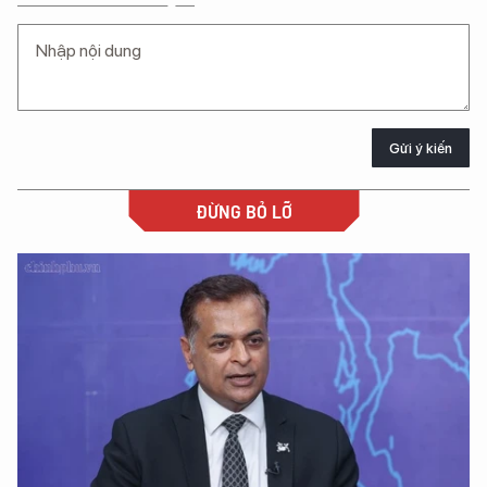
Gửi ý kiến
ĐỪNG BỎ LỠ