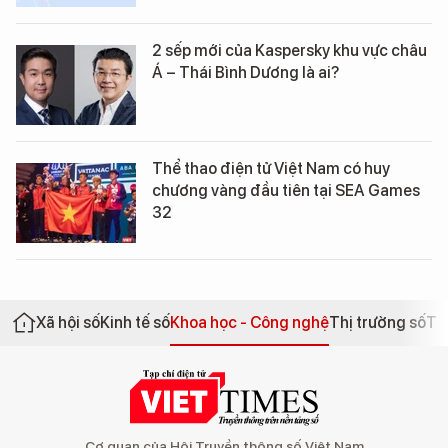
2 sếp mới của Kaspersky khu vực châu
Á – Thái Bình Dương là ai?
Thể thao điện tử Việt Nam có huy
chương vàng đầu tiên tại SEA Games
32
Xã hội số
Kinh tế số
Khoa học - Công nghệ
Thị trường số
Th
Cơ quan của Hội Truyền thông số Việt Nam