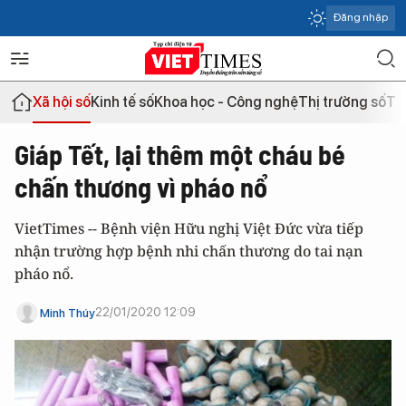
Đăng nhập
Xã hội số
Kinh tế số
Khoa học - Công nghệ
Thị trường số
Th
Giáp Tết, lại thêm một cháu bé
chấn thương vì pháo nổ
VietTimes -- Bệnh viện Hữu nghị Việt Đức vừa tiếp
nhận trường hợp bệnh nhi chấn thương do tai nạn
pháo nổ.
22/01/2020 12:09
Minh Thúy