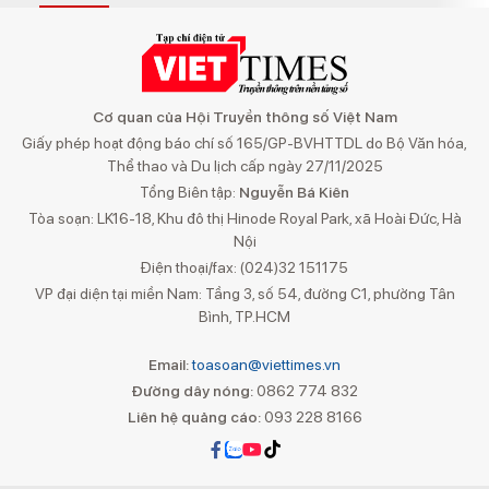
Cơ quan của Hội Truyền thông số Việt Nam
Giấy phép hoạt động báo chí số 165/GP-BVHTTDL do Bộ Văn hóa,
Thể thao và Du lịch cấp ngày 27/11/2025
Tổng Biên tập:
Nguyễn Bá Kiên
Tòa soạn: LK16-18, Khu đô thị Hinode Royal Park, xã Hoài Đức, Hà
Nội
Điện thoại/fax: (024)32 151175
VP đại diện tại miền Nam: Tầng 3, số 54, đường C1, phường Tân
Bình, TP.HCM
Email:
toasoan@viettimes.vn
Đường dây nóng:
0862 774 832
Liên hệ quảng cáo:
093 228 8166