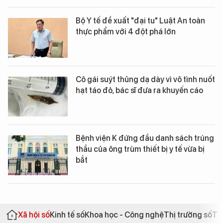
Bộ Y tế đề xuất "đại tu" Luật An toàn
thực phẩm với 4 đột phá lớn
Cô gái suýt thủng dạ dày vì vô tình nuốt
hạt táo đỏ, bác sĩ đưa ra khuyến cáo
Bệnh viện K đứng đầu danh sách trúng
thầu của ông trùm thiết bị y tế vừa bị
bắt
Xã hội số
Kinh tế số
Khoa học - Công nghệ
Thị trường số
Th