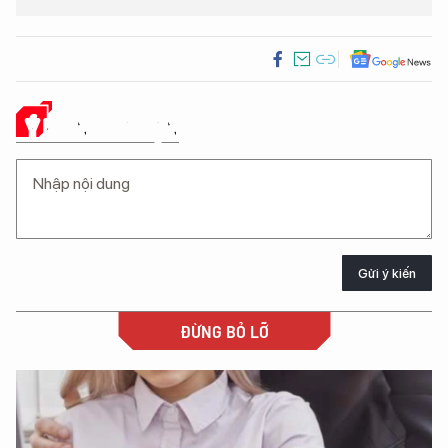
Ý KIẾN CỦA BẠN
Gửi ý kiến
ĐỪNG BỎ LỠ