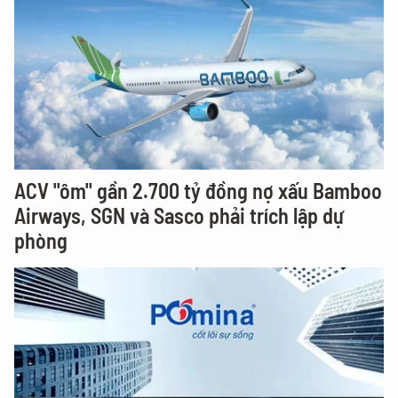
ACV "ôm" gần 2.700 tỷ đồng nợ xấu Bamboo
Airways, SGN và Sasco phải trích lập dự
phòng