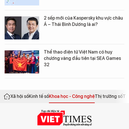
2 sếp mới của Kaspersky khu vực châu
Á – Thái Bình Dương là ai?
Thể thao điện tử Việt Nam có huy
chương vàng đầu tiên tại SEA Games
32
Xã hội số
Kinh tế số
Khoa học - Công nghệ
Thị trường số
Th