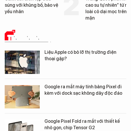
g bố, bảo vệ
cao su tự nhiên” từ một
loài cỏ dại mọc trên đất
mặn
TIN CÔNG NGHỆ
Liệu Apple có bỏ lỡ thị trường điện
thoại gập?
Google ra mắt máy tính bảng Pixel đi
kèm với dock sạc không dây độc đáo
Google Pixel Fold ra mắt với thiết kế
nhỏ gọn, chip Tensor G2