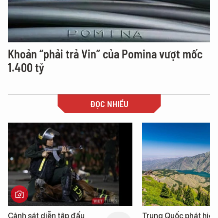
Khoản “phải trả Vin” của Pomina vượt mốc
1.400 tỷ
ĐỌC NHIỀU
n tập đấu
Trung Quốc phát hiện “mỏ