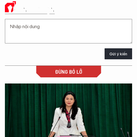
Ý KIẾN CỦA BẠN
Gửi ý kiến
ĐỪNG BỎ LỠ