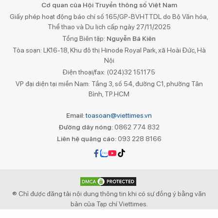
Cơ quan của Hội Truyền thông số Việt Nam
Giấy phép hoạt động báo chí số 165/GP-BVHTTDL do Bộ Văn hóa,
Thể thao và Du lịch cấp ngày 27/11/2025
Tổng Biên tập:
Nguyễn Bá Kiên
Tòa soạn: LK16-18, Khu đô thị Hinode Royal Park, xã Hoài Đức, Hà
Nội
Điện thoại/fax: (024)32 151175
VP đại diện tại miền Nam: Tầng 3, số 54, đường C1, phường Tân
Bình, TP.HCM
Email:
toasoan@viettimes.vn
Đường dây nóng:
0862 774 832
Liên hệ quảng cáo:
093 228 8166
® Chỉ được đăng tải nội dung thông tin khi có sự đồng ý bằng văn
bản của Tạp chí Viettimes.