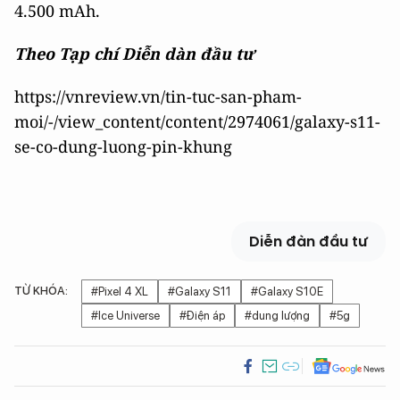
4.500 mAh.
Theo Tạp chí Diễn dàn đầu tư
https://vnreview.vn/tin-tuc-san-pham-
moi/-/view_content/content/2974061/galaxy-s11-
se-co-dung-luong-pin-khung
Diễn đàn đầu tư
TỪ KHÓA:
#Pixel 4 XL
#Galaxy S11
#Galaxy S10E
#Ice Universe
#Điện áp
#dung lượng
#5g