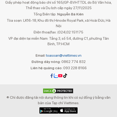
Giấy phép hoạt động báo chí số 165/GP-BVHTTDL do Bộ Văn hóa,
Thể thao và Du lịch cấp ngày 27/11/2025
Tổng Biên tập:
Nguyễn Bá Kiên
Tòa soạn: LK16-18, Khu đô thị Hinode Royal Park, xã Hoài Đức, Hà
Nội
Điện thoại/fax: (024)32 151175
VP đại diện tại miền Nam: Tầng 3, số 54, đường C1, phường Tân
Bình, TP.HCM
Email:
toasoan@viettimes.vn
Đường dây nóng:
0862 774 832
Liên hệ quảng cáo:
093 228 8166
® Chỉ được đăng tải nội dung thông tin khi có sự đồng ý bằng văn
bản của Tạp chí Viettimes.