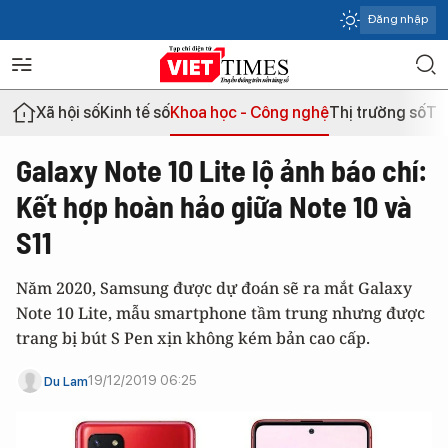
Đăng nhập
Xã hội số
Kinh tế số
Khoa học - Công nghệ
Thị trường số
Th
Galaxy Note 10 Lite lộ ảnh báo chí:
Kết hợp hoàn hảo giữa Note 10 và
S11
Năm 2020, Samsung được dự đoán sẽ ra mắt Galaxy
Note 10 Lite, mẫu smartphone tầm trung nhưng được
trang bị bút S Pen xịn không kém bản cao cấp.
19/12/2019 06:25
Du Lam