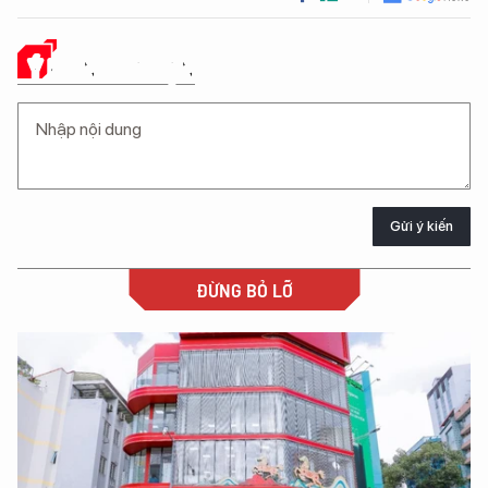
Ý KIẾN CỦA BẠN
Gửi ý kiến
ĐỪNG BỎ LỠ