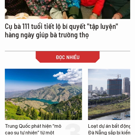
Cụ bà 111 tuổi tiết lộ bí quyết "tập luyện"
hàng ngày giúp bà trường thọ
ĐỌC NHIỀU
Trung Quốc phát hiện “mỏ
Loạt dự án bất động 
cao su tự nhiên” từ một
Đà Nẵng sắp bị kiểm t