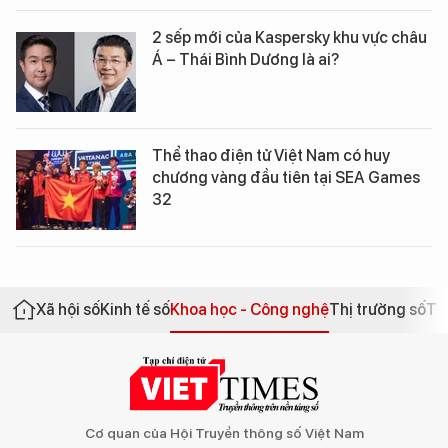
2 sếp mới của Kaspersky khu vực châu
Á – Thái Bình Dương là ai?
Thể thao điện tử Việt Nam có huy
chương vàng đầu tiên tại SEA Games
32
Xã hội số
Kinh tế số
Khoa học - Công nghệ
Thị trường số
Th
Cơ quan của Hội Truyền thông số Việt Nam