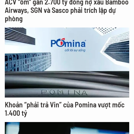
ACV "ôm" gần 2.700 tỷ đồng nợ xấu Bamboo
Airways, SGN và Sasco phải trích lập dự
phòng
Khoản “phải trả Vin” của Pomina vượt mốc
1.400 tỷ