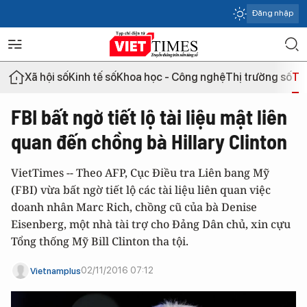
Đăng nhập
Xã hội số
Kinh tế số
Khoa học - Công nghệ
Thị trường số
Th
FBI bất ngờ tiết lộ tài liệu mật liên
quan đến chồng bà Hillary Clinton
VietTimes -- Theo AFP, Cục Điều tra Liên bang Mỹ
(FBI) vừa bất ngờ tiết lộ các tài liệu liên quan việc
doanh nhân Marc Rich, chồng cũ của bà Denise
Eisenberg, một nhà tài trợ cho Đảng Dân chủ, xin cựu
Tổng thống Mỹ Bill Clinton tha tội.
02/11/2016 07:12
Vietnamplus