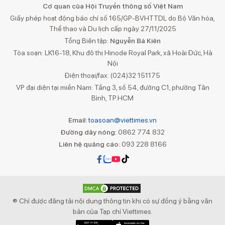
Cơ quan của Hội Truyền thông số Việt Nam
Giấy phép hoạt động báo chí số 165/GP-BVHTTDL do Bộ Văn hóa,
Thể thao và Du lịch cấp ngày 27/11/2025
Tổng Biên tập:
Nguyễn Bá Kiên
Tòa soạn: LK16-18, Khu đô thị Hinode Royal Park, xã Hoài Đức, Hà
Nội
Điện thoại/fax: (024)32 151175
VP đại diện tại miền Nam: Tầng 3, số 54, đường C1, phường Tân
Bình, TP.HCM
Email:
toasoan@viettimes.vn
Đường dây nóng:
0862 774 832
Liên hệ quảng cáo:
093 228 8166
® Chỉ được đăng tải nội dung thông tin khi có sự đồng ý bằng văn
bản của Tạp chí Viettimes.