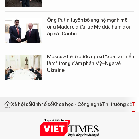
Ông Putin tuyên bố ủng hộ mạnh mẽ
ông Maduro giữa lúc Mỹ đưa hạm đội
áp sát Caribe
Moscow hé lộ bước ngoặt "xóa tan hiểu
lầm" trong đàm phán Mỹ–Nga về
Ukraine
Xã hội số
Kinh tế số
Khoa học - Công nghệ
Thị trường số
Th