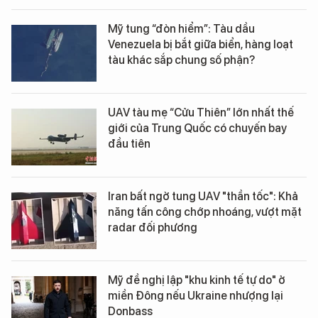
Mỹ tung “đòn hiểm”: Tàu dầu
Venezuela bị bắt giữa biển, hàng loạt
tàu khác sắp chung số phận?
UAV tàu mẹ “Cửu Thiên” lớn nhất thế
giới của Trung Quốc có chuyến bay
đầu tiên
Iran bất ngờ tung UAV "thần tốc": Khả
năng tấn công chớp nhoáng, vượt mặt
radar đối phương
Mỹ đề nghị lập "khu kinh tế tự do" ở
miền Đông nếu Ukraine nhượng lại
Donbass