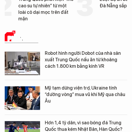
cao su tự nhiên” từ một
Đà Nẵng sắp bị kiểm t
loài cỏ dại mọc trên đất
mặn
PHÂN TÍCH
Robot hình người Dobot của nhà sản
xuất Trung Quốc nấu ăn từ khoảng
cách 1.800 km bằng kính VR
Mỹ tạm dừng viện trợ, Ukraine tính
“đường vòng” mua vũ khí Mỹ qua châu
Âu
Hơn 1,4 tỷ dân, vì sao bóng đá Trung
Quốc thua kém Nhật Bản, Hàn Quốc?