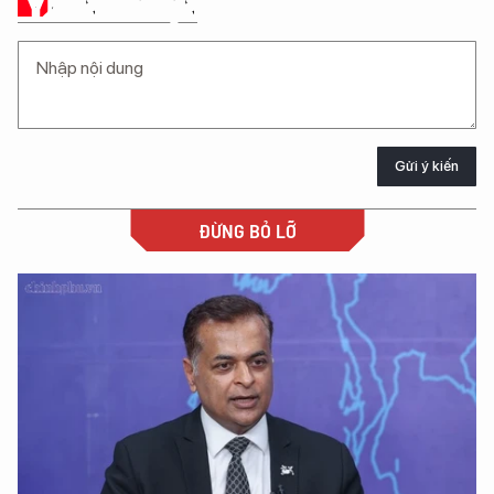
Ý KIẾN CỦA BẠN
Gửi ý kiến
ĐỪNG BỎ LỠ