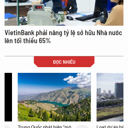
VietinBank phải nâng tỷ lệ sở hữu Nhà nước
lên tối thiểu 65%
ĐỌC NHIỀU
Trung Quốc phát hiện “mỏ
Loạt dự án bất động 