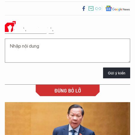
Ý KIẾN CỦA BẠN
Gửi ý kiến
ĐỪNG BỎ LỠ