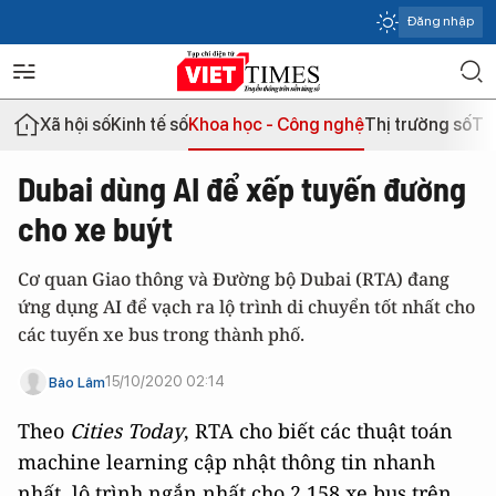
Đăng nhập
Xã hội số
Kinh tế số
Khoa học - Công nghệ
Thị trường số
Th
Dubai dùng AI để xếp tuyến đường
cho xe buýt
Cơ quan Giao thông và Đường bộ Dubai (RTA) đang
ứng dụng AI để vạch ra lộ trình di chuyển tốt nhất cho
các tuyến xe bus trong thành phố.
15/10/2020 02:14
Bảo Lâm
Theo
Cities Today
, RTA cho biết các thuật toán
machine learning cập nhật thông tin nhanh
nhất, lộ trình ngắn nhất cho 2.158 xe bus trên