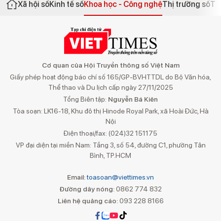
Xã hội số
Kinh tế số
Khoa học - Công nghệ
Thị trường số
Th
Cơ quan của Hội Truyền thông số Việt Nam
Giấy phép hoạt động báo chí số 165/GP-BVHTTDL do Bộ Văn hóa,
Thể thao và Du lịch cấp ngày 27/11/2025
Tổng Biên tập:
Nguyễn Bá Kiên
Tòa soạn: LK16-18, Khu đô thị Hinode Royal Park, xã Hoài Đức, Hà
Nội
Điện thoại/fax: (024)32 151175
VP đại diện tại miền Nam: Tầng 3, số 54, đường C1, phường Tân
Bình, TP.HCM
Email:
toasoan@viettimes.vn
Đường dây nóng:
0862 774 832
Liên hệ quảng cáo:
093 228 8166