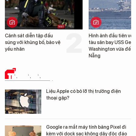
Hình ảnh đầu tiên về siêu
Cận cảnh chiến
tàu sân bay USS George
tống tàu sân ba
Washington vừa đến Đà
George Washin
Nẵng
Đà Nẵng
TIN CÔNG NGHỆ
Liệu Apple có bỏ lỡ thị trường điện
thoại gập?
Google ra mắt máy tính bảng Pixel đi
kèm với dock sạc không dây độc đáo