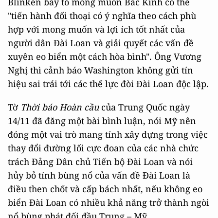
Blinken bày tỏ mong muốn Bắc Kinh có thể
"tiến hành đối thoại có ý nghĩa theo cách phù
hợp với mong muốn và lợi ích tốt nhất của
người dân Đài Loan và giải quyết các vấn đề
xuyên eo biển một cách hòa bình". Ông Vương
Nghị thì cảnh báo Washington không gửi tín
hiệu sai trái tới các thế lực đòi Đài Loan độc lập.
Tờ
Thời báo Hoàn cầu
của Trung Quốc ngày
14/11 đã đăng một bài bình luận, nói Mỹ nên
đóng một vai trò mang tính xây dựng trong việc
thay đổi đường lối cực đoan của các nhà chức
trách Đảng Dân chủ Tiến bộ Đài Loan và nói
hủy bỏ tính bùng nổ của vấn đề Đài Loan là
điều then chốt và cấp bách nhất, nếu không eo
biển Đài Loan có nhiều khả năng trở thành ngòi
nổ bùng phát đối đầu Trung – Mỹ.