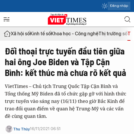
Đăng nhập
Xã hội số
Kinh tế số
Khoa học - Công nghệ
Thị trường số
Th
Đối thoại trực tuyến đầu tiên giữa
hai ông Joe Biden và Tập Cận
Bình: kết thúc mà chưa rõ kết quả
VietTimes – Chủ tịch Trung Quốc Tập Cận Bình và
Tổng thống Mỹ Biden đã tổ chức gặp gỡ với hình thức
trực tuyến vào sáng nay (16/11) theo giờ Bắc Kinh để
trao đổi quan điểm về quan hệ Trung-Mỹ và các vấn
đề cùng quan tâm.
16/11/2021 06:51
Thu Thủy