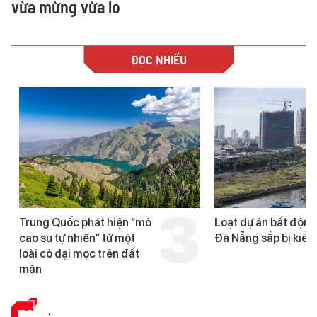
vừa mừng vừa lo
ĐỌC NHIỀU
Trung Quốc phát hiện “mỏ
Loạt dự án bất động 
cao su tự nhiên” từ một
Đà Nẵng sắp bị kiểm t
loài cỏ dại mọc trên đất
mặn
PHÂN TÍCH