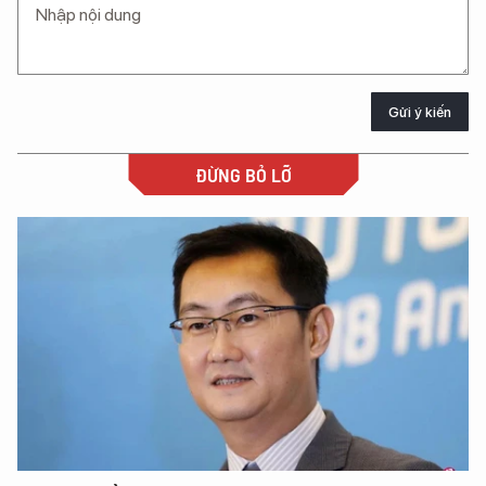
Gửi ý kiến
ĐỪNG BỎ LỠ