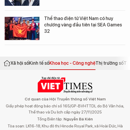
Thể thao điện tử Việt Nam có huy
chương vàng đầu tiên tại SEA Games
32
Xã hội số
Kinh tế số
Khoa học - Công nghệ
Thị trường số
Th
Cơ quan của Hội Truyền thông số Việt Nam
Giấy phép hoạt động báo chí số 165/GP-BVHTTDL do Bộ Văn hóa,
Thể thao và Du lịch cấp ngày 27/11/2025
Tổng Biên tập:
Nguyễn Bá Kiên
Tòa soạn: LK16-18, Khu đô thị Hinode Royal Park, xã Hoài Đức, Hà