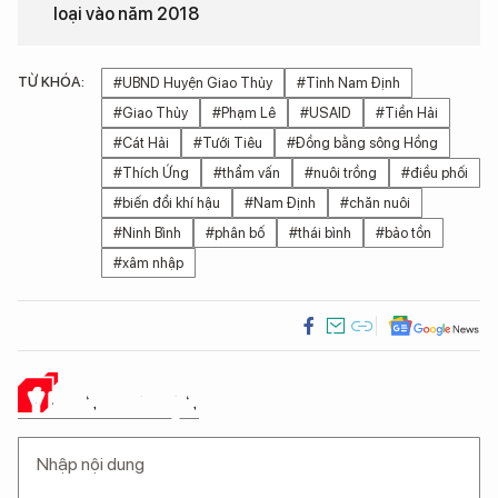
loại vào năm 2018
TỪ KHÓA:
#UBND Huyện Giao Thủy
#Tỉnh Nam Định
#Giao Thủy
#Phạm Lê
#USAID
#Tiền Hải
#Cát Hải
#Tưới Tiêu
#Đồng bằng sông Hồng
#Thích Ứng
#thẩm vấn
#nuôi trồng
#điều phối
#biến đổi khí hậu
#Nam Định
#chăn nuôi
#Ninh Bình
#phân bố
#thái bình
#bảo tồn
#xâm nhập
Ý KIẾN CỦA BẠN