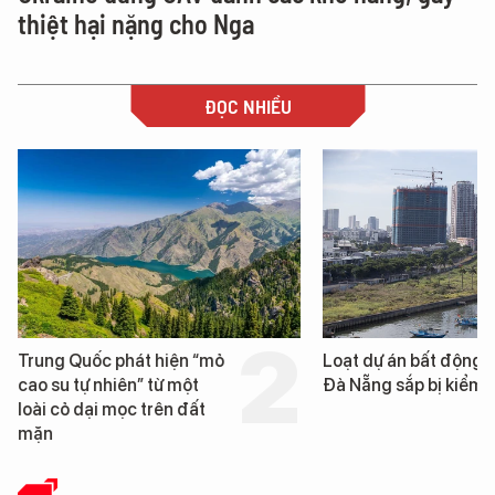
thiệt hại nặng cho Nga
ĐỌC NHIỀU
Loạt dự án bất động sản ở
Nga xây dựng hơn 1.
Đà Nẵng sắp bị kiểm tra
km "hành lang chống
UAV" bảo vệ tuyến hậ
cần trên chiến trường