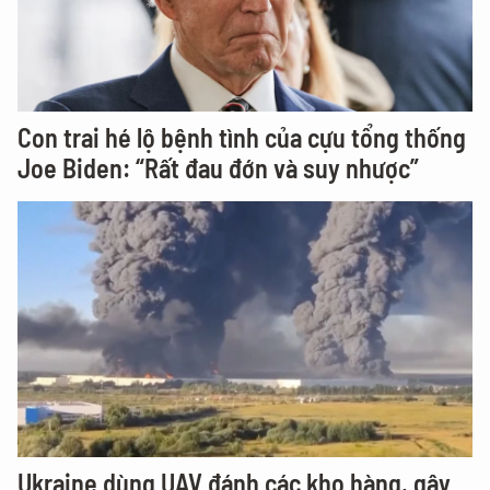
Con trai hé lộ bệnh tình của cựu tổng thống
Joe Biden: “Rất đau đớn và suy nhược”
Ukraine dùng UAV đánh các kho hàng, gây