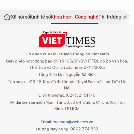
Xã hội số
Kinh tế số
Khoa học - Công nghệ
Thị trường số
Th
Cơ quan của Hội Truyền thông số Việt Nam
Giấy phép hoạt động báo chí số 165/GP-BVHTTDL do Bộ Văn hóa,
Thể thao và Du lịch cấp ngày 27/11/2025
Tổng Biên tập:
Nguyễn Bá Kiên
Tòa soạn: LK16-18, Khu đô thị Hinode Royal Park, xã Hoài Đức, Hà
Nội
Điện thoại/fax: (024)32 151175
VP đại diện tại miền Nam: Tầng 3, số 54, đường C1, phường Tân
Bình, TP.HCM
Email:
toasoan@viettimes.vn
Đường dây nóng:
0862 774 832