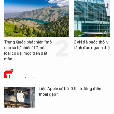
EVN đã buộc thôi việc 3
Loạt dự án bất động 
lãnh đạo ngành điện
Đà Nẵng sắp bị kiểm t
TIN CÔNG NGHỆ
Liệu Apple có bỏ lỡ thị trường điện
thoại gập?