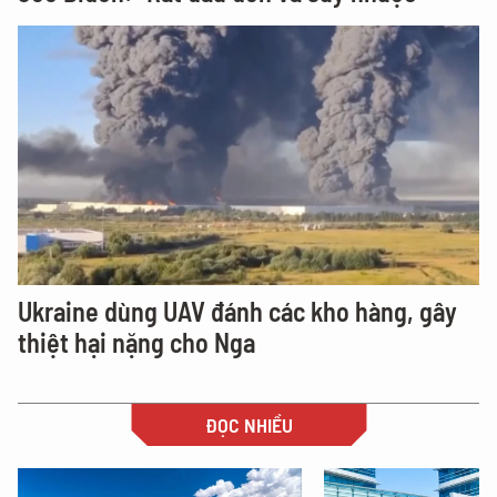
Ukraine dùng UAV đánh các kho hàng, gây
thiệt hại nặng cho Nga
ĐỌC NHIỀU