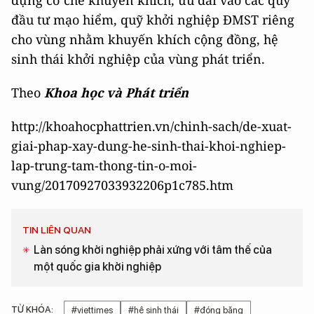
dựng cơ chế khuyến khích, ưu đãi vào các quỹ
đầu tư mạo hiểm, quỹ khởi nghiệp ĐMST riêng
cho vùng nhằm khuyến khích cộng đồng, hệ
sinh thái khởi nghiệp của vùng phát triển.
Theo
Khoa học và Phát triển
http://khoahocphattrien.vn/chinh-sach/de-xuat-
giai-phap-xay-dung-he-sinh-thai-khoi-nghiep-
lap-trung-tam-thong-tin-o-moi-
vung/20170927033932206p1c785.htm
TIN LIÊN QUAN
Làn sóng khởi nghiệp phải xứng với tâm thế của
một quốc gia khởi nghiệp
TỪ KHÓA:
#viettimes
#hệ sinh thái
#đóng băng