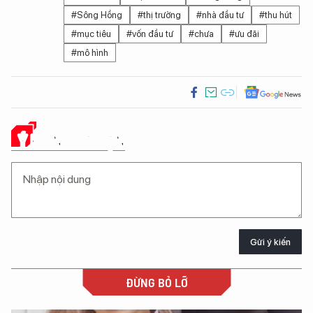
#Sông Hồng
#thị trường
#nhà đầu tư
#thu hút
#mục tiêu
#vốn đầu tư
#chưa
#ưu đãi
#mô hình
Ý KIẾN CỦA BẠN
Gửi ý kiến
ĐỪNG BỎ LỠ