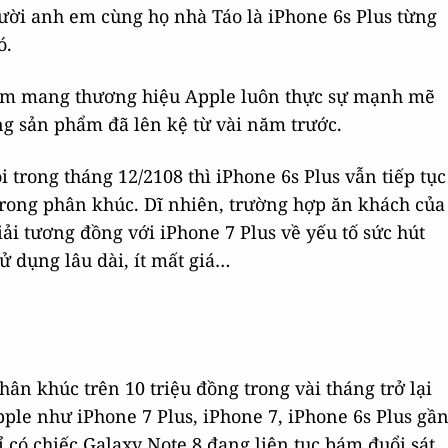
ười anh em cùng họ nhà Táo là iPhone 6s Plus từng
ó.
hẩm mang thương hiệu Apple luôn thực sự mạnh mẽ
ng sản phẩm đã lên kệ từ vài năm trước.
i trong tháng 12/2108 thì iPhone 6s Plus vẫn tiếp tục
trong phân khúc. Dĩ nhiên, trường hợp ăn khách của
iải tương đồng với iPhone 7 Plus về yếu tố sức hút
ử dụng lâu dài, ít mất giá…
ân khúc trên 10 triệu đồng trong vài tháng trở lại
ple như iPhone 7 Plus, iPhone 7, iPhone 6s Plus gầ
 có chiếc Galaxy Note 8 đang liên tục bám đuổi sát