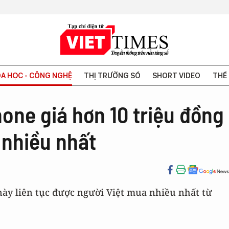
A HỌC - CÔNG NGHỆ
THỊ TRƯỜNG SỐ
SHORT VIDEO
THẾ 
one giá hơn 10 triệu đồng
 nhiều nhất
ày liên tục được người Việt mua nhiều nhất từ