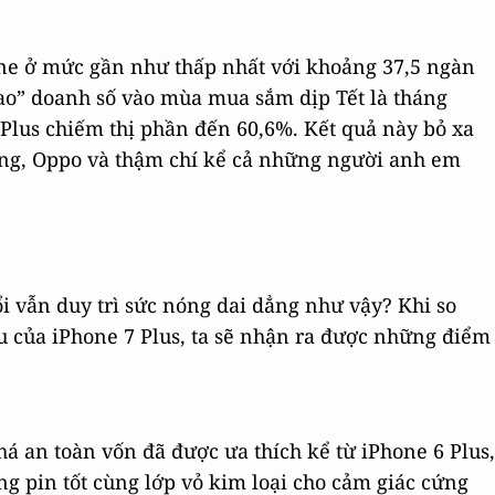
one ở mức gần như thấp nhất với khoảng 37,5 ngàn
ao” doanh số vào mùa mua sắm dịp Tết là tháng
 Plus chiếm thị phần đến 60,6%. Kết quả này bỏ xa
ung, Oppo và thậm chí kể cả những người anh em
i vẫn duy trì sức nóng dai dẳng như vậy? Khi so
u của iPhone 7 Plus, ta sẽ nhận ra được những điểm
há an toàn vốn đã được ưa thích kể từ iPhone 6 Plus,
ng pin tốt cùng lớp vỏ kim loại cho cảm giác cứng