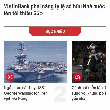
VietinBank phải nâng tỷ lệ sở hữu Nhà nước
lên tối thiểu 65%
ĐỌC NHIỀU
Ngắm tàu sân bay USS
Cảnh sát diễn tập đấ
George Washington trên
súng với khủng bố, bả
vịnh Đà Nẵng
yếu nhân