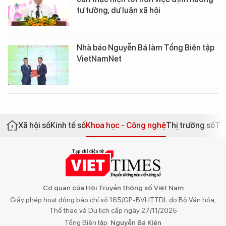
tư tưởng, dư luận xã hội
Nhà báo Nguyễn Bá làm Tổng Biên tập
VietNamNet
Xã hội số
Kinh tế số
Khoa học - Công nghệ
Thị trường số
Th
Cơ quan của Hội Truyền thông số Việt Nam
Giấy phép hoạt động báo chí số 165/GP-BVHTTDL do Bộ Văn hóa,
Thể thao và Du lịch cấp ngày 27/11/2025
Tổng Biên tập:
Nguyễn Bá Kiên