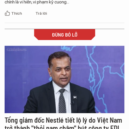
chính là vi hiến, vi phạm kỷ cuong...
Thích
Trả lời
ĐỪNG BỎ LỠ
Tổng giám đốc Nestlé tiết lộ lý do Việt Nam
trở thành "thỏi nam châm" hút công ty FDI