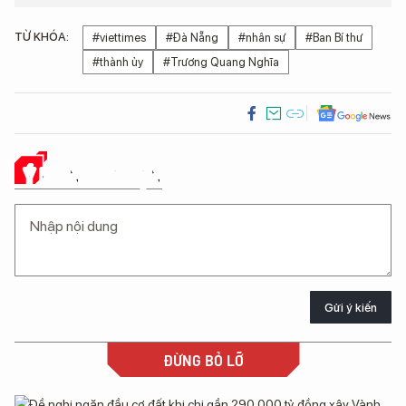
TỪ KHÓA:
#viettimes
#Đà Nẵng
#nhân sự
#Ban Bí thư
#thành ủy
#Trương Quang Nghĩa
Ý KIẾN CỦA BẠN
Gửi ý kiến
ĐỪNG BỎ LỠ