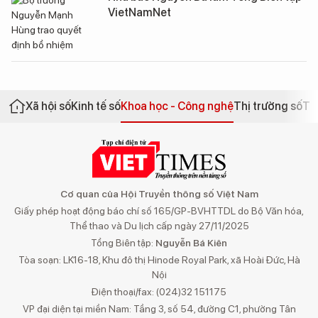
VietNamNet
Xã hội số
Kinh tế số
Khoa học - Công nghệ
Thị trường số
Th
Cơ quan của Hội Truyền thông số Việt Nam
Giấy phép hoạt động báo chí số 165/GP-BVHTTDL do Bộ Văn hóa,
Thể thao và Du lịch cấp ngày 27/11/2025
Tổng Biên tập:
Nguyễn Bá Kiên
Tòa soạn: LK16-18, Khu đô thị Hinode Royal Park, xã Hoài Đức, Hà
Nội
Điện thoại/fax: (024)32 151175
VP đại diện tại miền Nam: Tầng 3, số 54, đường C1, phường Tân