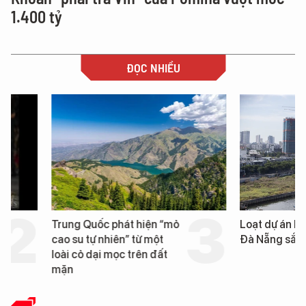
1.400 tỷ
ĐỌC NHIỀU
Trung Quốc phát hiện “mỏ
Loạt dự án bất động 
cao su tự nhiên” từ một
Đà Nẵng sắp bị kiểm t
loài cỏ dại mọc trên đất
mặn