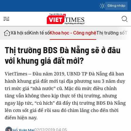
Đăng nhập
Xã hội số
Kinh tế số
Khoa học - Công nghệ
Thị trường số
Th
Thị trường BĐS Đà Nẵng sẽ ở đâu
với khung giá đất mới?
VietTimes -- Đầu năm 2019, UBND TP Đà Nẵng đã ban
hành khung giá đất mới tại địa phương sau 3 năm duy
trì mức giá “nhà nước” cũ. Mặc dù mức điều chỉnh
tăng vẫn không theo kịp thực tế thị trường, nhưng
ngay lập tức, “cú hích” đã đẩy thị trường BĐS Đà Nẵng
lên cơn sốt giá để rồi sau đó chìm lắng cho đến thời
điểm hiện nay.
02/12/2019 04:05
Hồ Xuân Mai