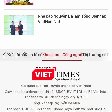
Nhà báo Nguyễn Bá làm Tổng Biên tập
VietNamNet
Xã hội số
Kinh tế số
Khoa học - Công nghệ
Thị trường số
Th
Cơ quan của Hội Truyền thông số Việt Nam
Giấy phép hoạt động báo chí số 165/GP-BVHTTDL do Bộ Văn hóa,
Thể thao và Du lịch cấp ngày 27/11/2025
Tổng Biên tập:
Nguyễn Bá Kiên
Tòa soạn: LK16-18, Khu đô thị Hinode Royal Park, xã Hoài Đức, Hà