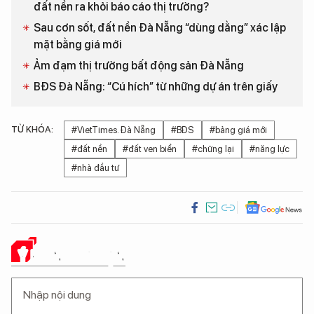
đất nền ra khỏi báo cáo thị trường?
Sau cơn sốt, đất nền Đà Nẵng “dùng dằng” xác lập
mặt bằng giá mới
Ảm đạm thị trường bất động sản Đà Nẵng
BĐS Đà Nẵng: “Cú hích” từ những dự án trên giấy
TỪ KHÓA:
#​VietTimes. Đà Nẵng
#BĐS
#bảng giá mới
#đất nền
#đất ven biển
#chững lại
#năng lực
#nhà đầu tư
Ý KIẾN CỦA BẠN