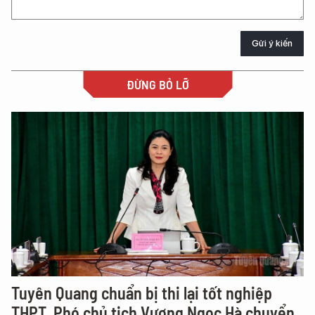
Gửi ý kiến
ĐỪNG BỎ LỠ
Tuyên Quang chuẩn bị thi lại tốt nghiệp
THPT, Phó chủ tịch Vương Ngọc Hà chuyển