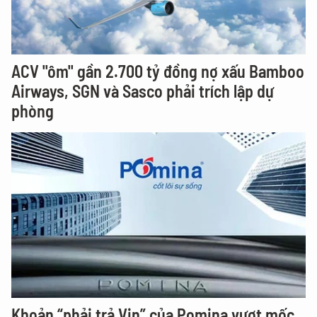
ACV "ôm" gần 2.700 tỷ đồng nợ xấu Bamboo
Airways, SGN và Sasco phải trích lập dự
phòng
Khoản “phải trả Vin” của Pomina vượt mốc